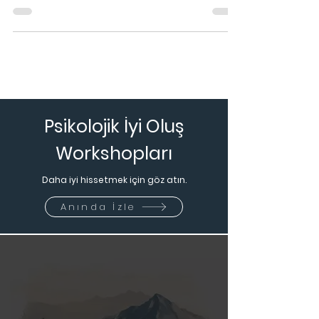
Son zamanlarda özellikle sosyal medyada
oldukça popüler olan bir uygulamadan
bahsetmek istiyorum bugün sizlere : ‘Şükran
Listesi (Gratitude
Psikolojik İyi Oluş
Workshopları
Daha iyi hissetmek için göz atın.
Anında İzle