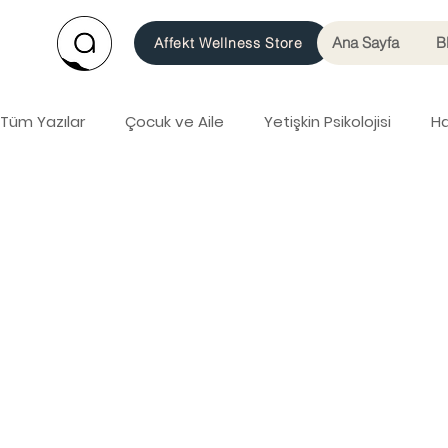
Ana Sayfa
B
Affekt Wellness Store
Tüm Yazılar
Çocuk ve Aile
Yetişkin Psikolojisi
Ha
Psikolojik Film Önerileri
Psikolojik Kitap Önerileri
Akıl Sağlığı