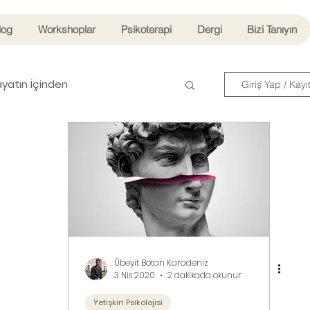
log
Workshoplar
Psikoterapi
Dergi
Bizi Tanıyın
yatın İçinden
Giriş Yap / Kayı
Beslenme ve Diyet
İlişkiler
Übeyit Botan Karadeniz
3 Nis 2020
2 dakikada okunur
Yetişkin Psikolojisi