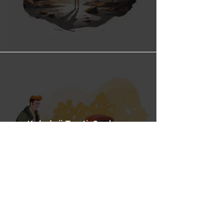
Kokoloji Testi; Derinliklerde
Kokoloji Testi; Sadece
İnsansınız