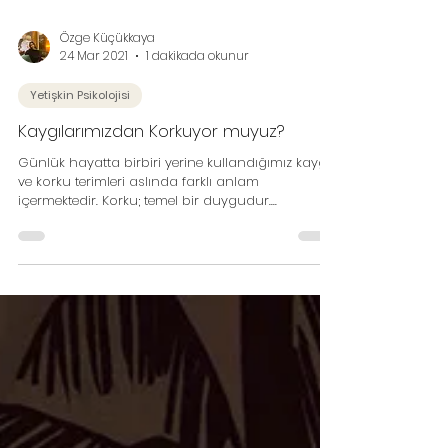
Özge Küçükkaya
24 Mar 2021
1 dakikada okunur
Yetişkin Psikolojisi
Kaygılarımızdan Korkuyor muyuz?
Günlük hayatta birbiri yerine kullandığımız kaygı
ve korku terimleri aslında farklı anlam
içermektedir. Korku; temel bir duygudur....