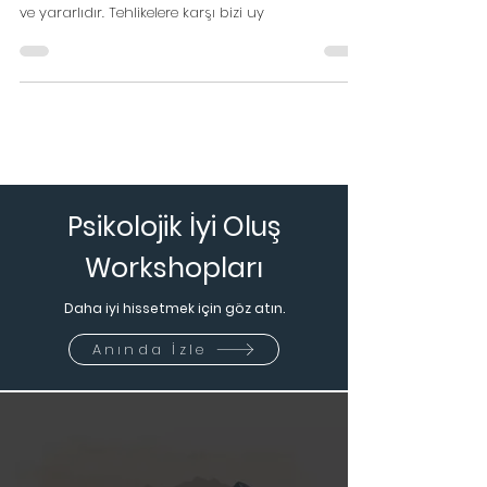
Anksiyete (Kaygı) Bozuklukları Belirtileri
ve Tedavisi
Kaygı, bedenin stresli durumlarda verdiği normal
fiziksel tepkidir. Bazı durumlarda bu tepki normal
ve yararlıdır. Tehlikelere karşı bizi uy
Psikolojik İyi Oluş
Workshopları
Daha iyi hissetmek için göz atın.
Anında İzle