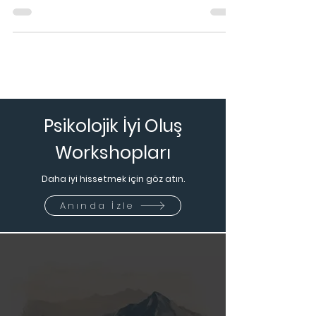
Sanılanın Aksine Olumsuz Bir Özellik:
"MÜKEMMELİYETÇİLİK"
Özetleyecek olursam; mükemmeliyetçiliğin
sağlıksız kısmını oluşturan bu bölümde kişi
olayların hep olumsuz taraflarını toplayıp olumlu
taraf
Psikolojik İyi Oluş
Workshopları
Daha iyi hissetmek için göz atın.
Anında İzle