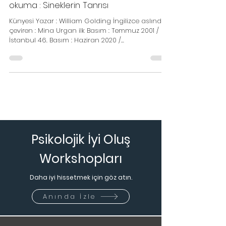
Yetişkin Psikolojisi
Grup dinamizmi üzerine sosyolojik bir
okuma : Sineklerin Tanrısı
Künyesi Yazar : William Golding İngilizce aslından
çeviren : Mina Urgan ilk Basım : Temmuz 2001 /
İstanbul 46. Basım : Haziran 2020 /...
Psikolojik İyi Oluş
Workshopları
Daha iyi hissetmek için göz atın.