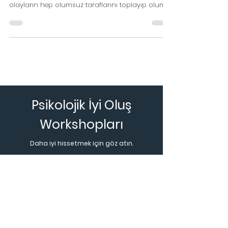
Özetleyecek olursam; mükemmeliyetçiliğin
sağlıksız kısmını oluşturan bu bölümde kişi
olayların hep olumsuz taraflarını toplayıp olumlu
taraf
Psikolojik İyi Oluş
Workshopları
Daha iyi hissetmek için göz atın.
Anında İzle