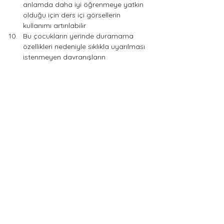
anlamda daha iyi öğrenmeye yatkın 
olduğu için ders içi görsellerin 
kullanımı artırılabilir
Bu çocukların yerinde duramama 
özellikleri nedeniyle sıklıkla uyarılması 
istenmeyen davranışların 
pekiştirilmesine yol açar.
Ağır ödevler vermek çocuğu ezebilir 
ve çocukta yetersizlik duygusuna yol 
açabilir bu tür ödevleri parçalara 
ayırarak vermek önemlidir.
DEHB’li öğrencilerin bazen diğer 
öğrenciler kadar iş 
yapamayacaklarını unutmayarak 
beklentiler öğrencinin kapasitesine 
göre ayarlanmalıdır.
Mümkün olduğunca çocuğa 
yapmasını istediğiniz davranışı 
gösterin.
Bu çocuklara planlı ve kurallı olabilme 
alışkanlığını kazandıracak görevler 