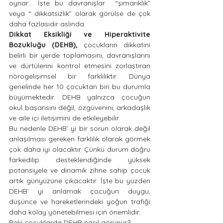
oynar… İşte bu davranışlar  “şımarıklık” 
veya “ dikkatsizlik” olarak görülse de çok 
daha fazlasıdır aslında.
Dikkat Eksikliği ve Hiperaktivite 
Bozukluğu (DEHB),
 çocukların dikkatini 
belirli bir yerde toplamasını, davranışlarını  
ve dürtülerini kontrol etmesini zorlaştıran 
nörogelişimsel bir farklılıktır. Dünya 
genelinde her 10 çocuktan biri bu durumla 
büyümektedir. DEHB yalnızca çocuğun 
okul başarısını değil, özgüvenini, arkadaşlık 
ve aile içi iletişimini de etkileyebilir.
Bu nedenle DEHB’ yi bir sorun olarak değil 
anlaşılması gereken farklılık olarak görmek 
çok daha iyi olacaktır. Çünkü durum doğru 
farkedilip desteklendiğinde yüksek 
potansiyele ve dinamik zihne sahip çocuk 
artık günyüzüne çıkacaktır. İşte bu yüzden 
DEHB’ yi anlamak çocuğun duygu, 
düşünce ve hareketlerindeki yoğun trafiği 
daha kolay yönetebilmesi için önemlidir.
Peki çocuklarda DEHB nasıl görünür?