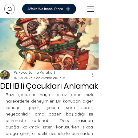
Affekt Wellness Store
Psikolog Saliha Karakurt
14 Eki 2025
3 dakikada okunur
DEHB’li Çocukları Anlamak
Bazı çocuklar hayatı biraz daha hızlı 
hareketlerle deneyimler. Bir konudan diğer 
konuya geçer, çokça soru sorar, 
heyecanlıdır ama bazen başladığı işi 
bitirmekte zorlanabilir. Ders sırasında 
ayağa kalkmak ister, konuşurken sıkça 
araya girer, elindeki nesnelerle durmadan 