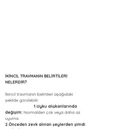
İKİNCİL TRAVMANIN BELİRTİLERİ 
NELERDİR?                                                    
İkincil travmanın belirtileri aşağıdaki 
şekilde görülebilir:
                         1.Uyku alışkanlarında 
değişim: 
Normalden çok veya daha az 
uyuma.
2.Önceden zevk alınan şeylerden şimdi 