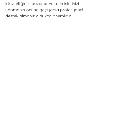
işlevselliğinizi bozuyor ve rutin işlerinizi 
yapmanın önüne geçiyorsa profesyonel 
destek almanız oldukça önemlidir.
Yorumlar
0.0 / 5 (0)
Yorum yapın ve puanlayın...