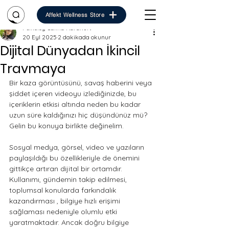
Affekt Wellness Store
Psikolog Saliha Karakurt
20 Eyl 2025
2 dakikada okunur
Dijital Dünyadan İkincil
Travmaya
Bir kaza görüntüsünü, savaş haberini veya 
şiddet içeren videoyu izlediğinizde, bu 
içeriklerin etkisi altında neden bu kadar 
uzun süre kaldığınızı hiç düşündünüz mü? 
Gelin bu konuya birlikte değinelim.
Sosyal medya, görsel, video ve yazıların 
paylaşıldığı bu özellikleriyle de önemini 
gittikçe artıran dijital bir ortamdır. 
Kullanımı, gündemin takip edilmesi, 
toplumsal konularda farkındalık 
kazandırması , bilgiye hızlı erişimi 
sağlaması nedeniyle olumlu etki 
yaratmaktadır. Ancak doğru bilgiye 