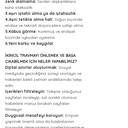
zevk alamama: 
Sevilen alışkanlıklara 
karşı isteksizlik
3.Aşırı iştahlı olma ya da iştahsızlık
4.Aşırı tetikte olma hali: 
Yoğun biçimde 
endişe ve tekrarlı düşüncelere sahip olma
5.Kabus görme: 
Korkmuş ve endişeli 
biçimde uykudan uyanma.
6.Yeni korku ve kaygılar
İKİNCİL TRAVMAYI ÖNLEMEK VE BAŞA 
ÇIKABİLMEK İÇİN NELER YAPABİLİRİZ?
Dijital sınırlar oluşturmak: 
Sosyal 
medyada geçirdiğiniz süreyi sınırlayın ve 
haberleri belirli zaman aralıklarında takip 
edin.
İçerikleri filtreleyin: 
Takipte olduğunuz 
sayfaları inceleyip, sizi sürekli olumsuz 
haberlere maruz bırakan sayfaları 
filtreleyin.
Duygusal mesafeyi koruyun: 
Empati 
yapmak önemli olsa da başkalarının 
travmatik deneyimlerini içselleştirmemeye 