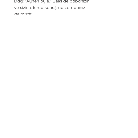
Dağ: "Aynen öyle." Belki de babanızın 
ve sizin oturup konuşma zamanınız 
gelmiştir
Etiketler:
Psikolojik Testler
Kokoloji Testleri
Hayatın İçinden
1 Yorum
0.0 / 5 (0)
Yorum yapın ve puanlayın...
En Yeni