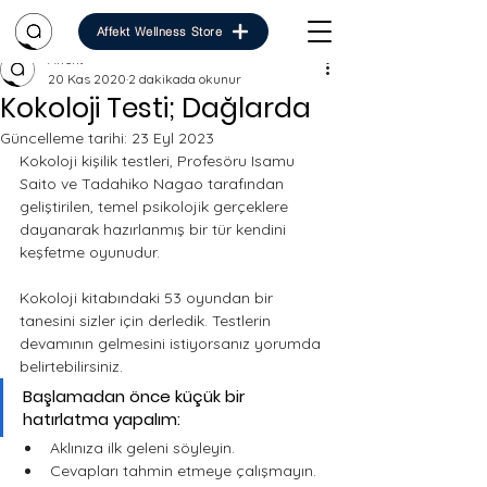
Affekt Wellness Store
Affekt
20 Kas 2020
2 dakikada okunur
Kokoloji Testi; Dağlarda
Güncelleme tarihi:
23 Eyl 2023
Kokoloji kişilik testleri, Profesöru Isamu 
Saito ve Tadahiko Nagao tarafından 
geliştirilen, temel psikolojik gerçeklere 
dayanarak hazırlanmış bir tür kendini 
keşfetme oyunudur. 
Kokoloji kitabındaki 53 oyundan bir 
tanesini sizler için derledik. Testlerin 
devamının gelmesini istiyorsanız yorumda 
belirtebilirsiniz. 
Başlamadan önce küçük bir 
hatırlatma yapalım: 
Aklınıza ilk geleni söyleyin.
Cevapları tahmin etmeye çalışmayın.