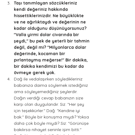
Taşı tanımlayan sözcükleriniz 
kendi değeriniz hakkında 
hissettiklerinizdir. Ne büyüklükte 
ve ne ağırlıktaydı ve değerinin ne 
kadar olduğunu düşünüyorsunuz? 
"Valla yirmi dolar civarında bir 
şeydi," bu pek de yeterli bir tahmin 
değil, değil mi? "Milyonlarca dolar 
değerinde, kocaman bir 
pırlantaymış meğerse!" Bir dakika, 
bir dakika kendimizi bu kadar da 
övmeye gerek yok. 
Dağ ile vedalaşırken söyledikleriniz 
babanıza daima söylemek istediğiniz 
ama söyleyemediğiniz şeylerdir. 
Dağın verdiği cevap babanızın size 
karşı olan duygulandır. Siz: "Her şey 
için teşekkürler." Dağ: "Kendine iyi 
bak." Böyle bir konuşma mıydı? Yoksa 
daha çok böyle miydi? Siz: "Görünüşe 
bakılırsa nihayet seninle işim bitti." 