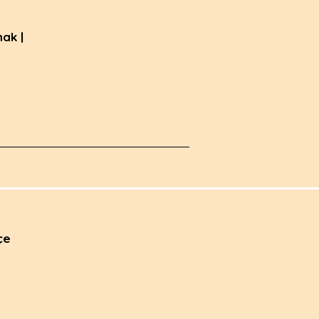
ak |
çe