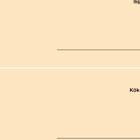
İl
Kök