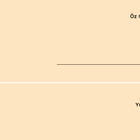
Öz 
Y