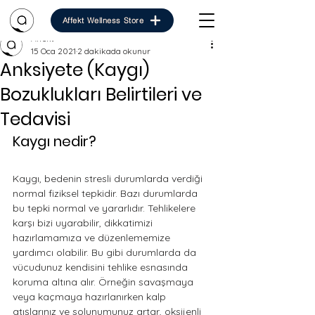
Affekt Wellness Store
Affekt
15 Oca 2021
2 dakikada okunur
Anksiyete (Kaygı)
Bozuklukları Belirtileri ve
Tedavisi
Kaygı nedir?
Kaygı, bedenin stresli durumlarda verdiği 
normal fiziksel tepkidir. Bazı durumlarda 
bu tepki normal ve yararlıdır. 
Tehlikelere 
karşı bizi uyarabilir, dikkatimizi 
hazırlamamıza ve düzenlememize 
yardımcı olabilir. Bu gibi durumlarda da 
vücudunuz kendisini tehlike esnasında 
koruma altına alır. Örneğin savaşmaya 
veya kaçmaya hazırlanırken kalp 
atışlarınız ve solunumunuz artar, oksijenli 