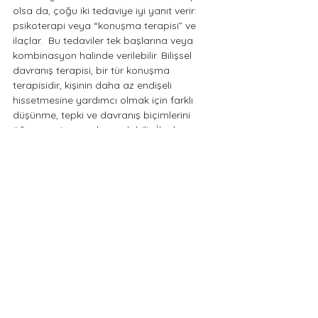
olsa da, çoğu iki tedaviye iyi yanıt verir: 
psikoterapi veya “konuşma terapisi” ve 
ilaçlar.  Bu tedaviler tek başlarına veya 
kombinasyon halinde verilebilir. Bilişsel 
davranış terapisi, bir tür konuşma 
terapisidir, kişinin daha az endişeli 
hissetmesine yardımcı olmak için farklı 
düşünme, tepki ve davranış biçimlerini 
öğrenmesine yardımcı olabilir. İlaçlar 
anksiyete bozukluklarını tamamen tedavi 
etmez, ancak semptomlardan belirgin bir 
rahatlama sağlayabilir. Derin nefes, 
meditasyon, farkındalık ve kas gerginliğini 
hafifletmek ve sakinleşmek için kullanılan 
teknikler yani zihin-beden yaklaşımları 
etkili yöntemlerdendir.
Psikolog Şeyma ÇALMAZ
Etiketler:
Anksiyete
Kaygı nedir?
Belirtileri ve Tedavisi
Anksiyete Bozukluğu Nedir?
Yaygın anksiyete bozukluğu
Sosyal anksiyete bozukluğu
Fobiler
Panik atak