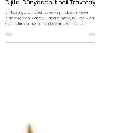
Psikolog Saliha Karakurt
20 Eyl 2025
2 dakikada okunur
Dijital Dünyadan İkincil Travmaya
Bir kaza görüntüsünü, savaş haberini veya
şiddet içeren videoyu izlediğinizde, bu içeriklerin
etkisi altında neden bu kadar uzun süre...