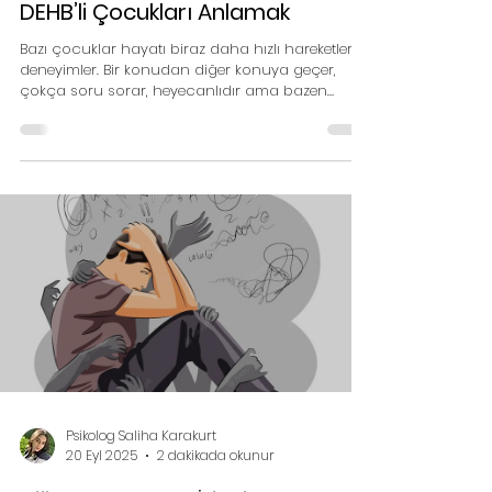
Psikolog Saliha Karakurt
14 Eki 2025
3 dakikada okunur
DEHB’li Çocukları Anlamak
Bazı çocuklar hayatı biraz daha hızlı hareketlerle
deneyimler. Bir konudan diğer konuya geçer,
çokça soru sorar, heyecanlıdır ama bazen
başladığı işi bitirmekte zorlanabilir. Ders sırasında
ayağa kalkmak ister, konuşurken sıkça araya
girer, elindeki nesnelerle durmadan oynar… İşte
bu davranışlar “şımarıklık” veya “ dikkatsizlik”
olarak görülse de çok daha fazlasıdır aslında.
Dikkat Eksikliği ve Hiperaktivite Bozukluğu (DEHB),
çocukların dikkatini belirli bir yerde toplaması