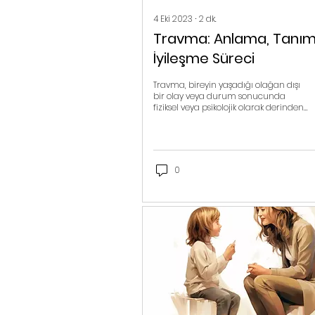
4 Eki 2023
∙
2
dk.
Travma: Anlama, Tanı
İyileşme Süreci
Travma, bireyin yaşadığı olağan dışı
bir olay veya durum sonucunda
fiziksel veya psikolojik olarak derinden
etkilendiği bir deneyimdir. Trav
0