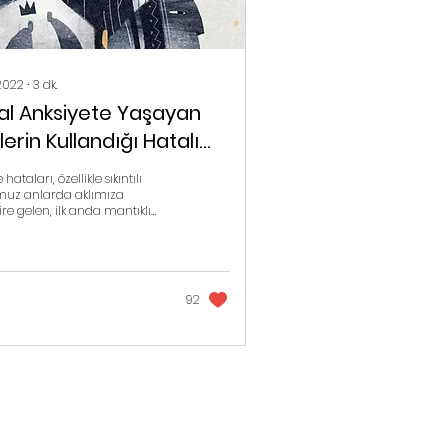
2022
∙
3
dk.
al Anksiyete Yaşayan
lerin Kullandığı Hatalı
nce Kalıpları
ataları, özellikle sıkıntılı
uz anlarda aklımıza
re gelen, ilk anda mantıklı
 ve genelde olumsuz
rla b
92