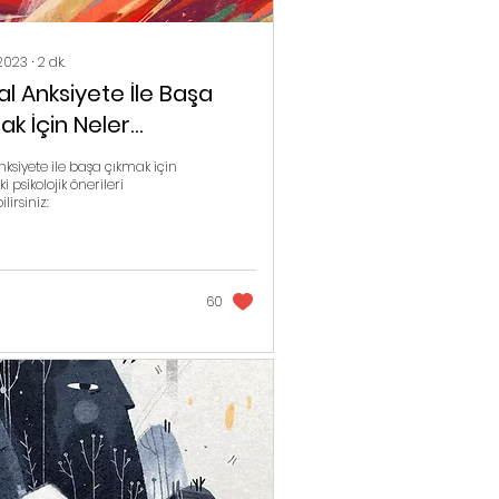
2023
∙
2
dk.
l Anksiyete İle Başa
ak İçin Neler
bilirim?
nksiyete ile başa çıkmak için
 psikolojik önerileri
lirsiniz:
60