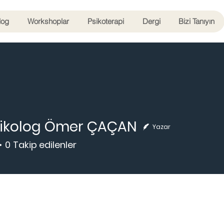
log
Workshoplar
Psikoterapi
Dergi
Bizi Tanıyın
Psikolog Ömer ÇAÇAN
Yazar
0
Takip edilenler
Uzman
+
4