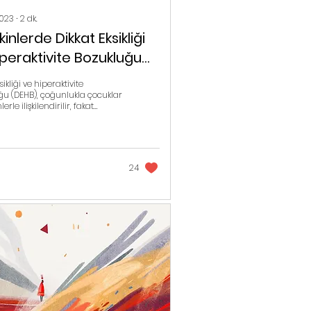
2023
∙
2
dk.
kinlerde Dikkat Eksikliği
iperaktivite Bozukluğu
B): Anlamak, Tanımak
sikliği ve hiperaktivite
önetmek
ğu (DEHB), çoğunlukla çocuklar
erle ilişkilendirilir, fakat
ler arasında da oldukç
24