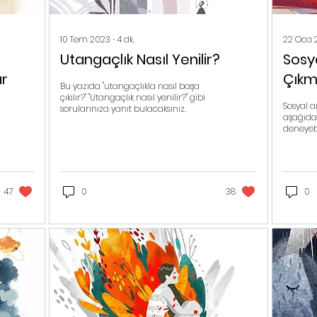
10 Tem 2023
∙
4
dk.
22 Oca 
Utangaçlık Nasıl Yenilir?
Sosya
ar
Çıkm
Bu yazıda "utangaçlıkla nasıl başa
Yapa
çıkılır?" "Utangaçlık nasıl yenilir?" gibi
Sosyal a
sorularınıza yanıt bulacaksınız.
aşağıdaki
deneyebi
47
0
38
0