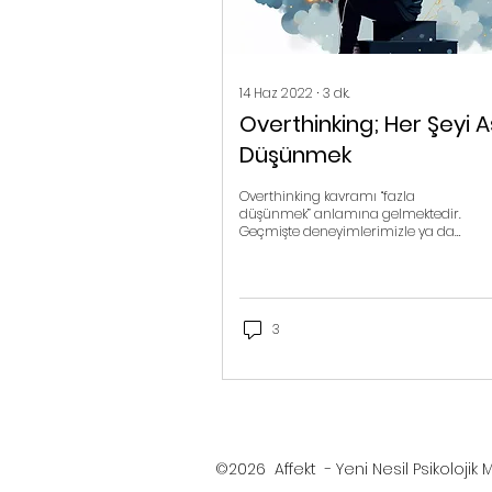
14 Haz 2022
∙
3
dk.
Overthinking; Her Şeyi Aş
Düşünmek
Overthinking kavramı “fazla
düşünmek” anlamına gelmektedir.
Geçmişte deneyimlerimizle ya da
geleceğe yönelik bir konuyla ilgili aşırı
düzeyd
3
©2026 Affekt - Yeni Nesil Psikolojik