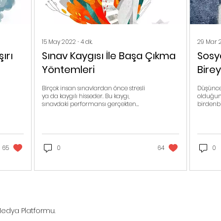
15 May 2022
∙
4
dk.
29 Mar 
ırı
Sınav Kaygısı İle Başa Çıkma
Sosy
Yöntemleri
Birey
Düşü
Birçok insan sınavlardan önce stresli
Düşünce h
ya da kaygılı hisseder. Bu kaygı,
olduğum
sınavdaki performansı gerçekten
birdenbi
etkileyecek kadar aşırı hale geld...
görünen
duygula
65
0
64
0
 Medya Platformu.