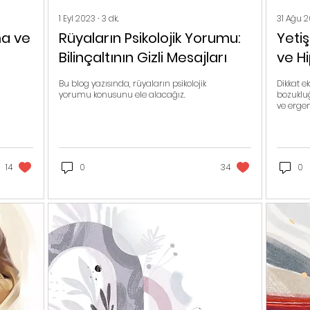
1 Eyl 2023
∙
3
dk.
31 Ağu 
ma ve
Rüyaların Psikolojik Yorumu:
Yetiş
Bilinçaltının Gizli Mesajları
ve H
(DEH
Bu blog yazısında, rüyaların psikolojik
Dikkat ek
ve Y
yorumu konusunu ele alacağız.
bozuklu
ve ergenl
yetişkin
14
0
34
0