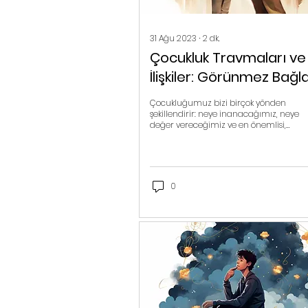
31 Ağu 2023
∙
2
dk.
Çocukluk Travmaları ve
İlişkiler: Görünmez Bağl
Çocukluğumuz bizi birçok yönden
şekillendirir: neye inanacağımız, neye
değer vereceğimiz ve en önemlisi,
insanlarla nasıl ilişki kuracağımız
0