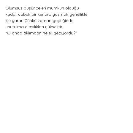
Olumsuz düşünceleri mümkün olduğu 
kadar çabuk bir kenara yazmak genellikle 
işe yarar. Çünkü zaman geçtiğinde 
unutulma olasılıkları yüksektir.
“O anda aklımdan neler geçiyordu?” 
Durumun tanımını yapmak olumsuz 
düşünceleri hatırlamakta çoğunlukla işe 
yarar. “O anda neredeydim?” “Ne 
yapıyordum?” “Yanımda kim(ler) vardı? 
Bu insan(lar) benim için ne ifade ediyor?”
3. Sorgulamak
Düşüncelerin gerçekçiliğini sorgulama 
aşamasıdır. “Bu düşündüklerim ne kadar 
gerçekçi?” “Böyle düşünmek bana ne 
katıyor?” “Bana yararlı düşünceler mi 
yoksa daha olumsuz hissetmeme mi yol 
açıyorlar?”