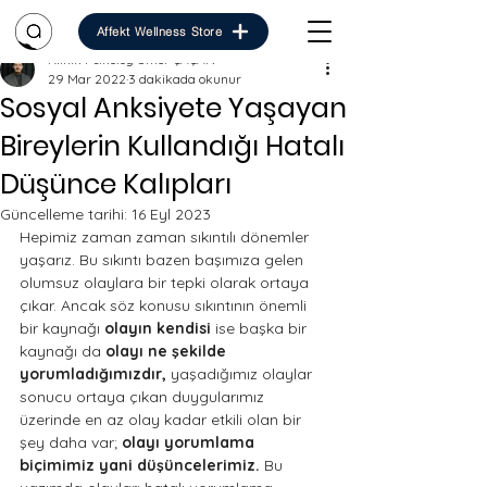
Affekt Wellness Store
Klinik Psikolog Ömer ÇAÇAN
29 Mar 2022
3 dakikada okunur
Sosyal Anksiyete Yaşayan
Bireylerin Kullandığı Hatalı
Düşünce Kalıpları
Güncelleme tarihi:
16 Eyl 2023
Hepimiz zaman zaman sıkıntılı dönemler 
yaşarız. Bu sıkıntı bazen başımıza gelen 
olumsuz olaylara bir tepki olarak ortaya 
çıkar. Ancak söz konusu sıkıntının önemli 
bir kaynağı 
olayın kendisi
 ise başka bir 
kaynağı da 
olayı ne şekilde 
yorumladığımızdır,
 yaşadığımız olaylar 
sonucu ortaya çıkan duygularımız 
üzerinde en az olay kadar etkili olan bir 
şey daha var; 
olayı yorumlama 
biçimimiz yani düşüncelerimiz.
 Bu 