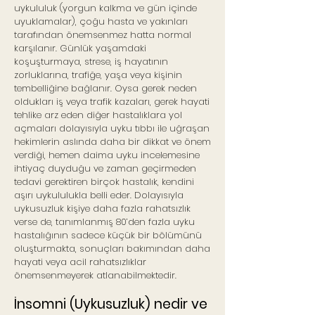
uykululuk (yorgun kalkma ve gün içinde
uyuklamalar), çoğu hasta ve yakınları
tarafından önemsenmez hatta normal
karşılanır. Günlük yaşamdaki
koşuşturmaya, strese, iş hayatının
zorluklarına, trafiğe, yaşa veya kişinin
tembelliğine bağlanır. Oysa gerek neden
oldukları iş veya trafik kazaları, gerek hayati
tehlike arz eden diğer hastalıklara yol
açmaları dolayısıyla uyku tıbbı ile uğraşan
hekimlerin aslında daha bir dikkat ve önem
verdiği, hemen daima uyku incelemesine
ihtiyaç duyduğu ve zaman geçirmeden
tedavi gerektiren birçok hastalık, kendini
aşırı uykululukla belli eder. Dolayısıyla
uykusuzluk kişiye daha fazla rahatsızlık
verse de, tanımlanmış 80’den fazla uyku
hastalığının sadece küçük bir bölümünü
oluşturmakta, sonuçları bakımından daha
hayati veya acil rahatsızlıklar
önemsenmeyerek atlanabilmektedir.
İnsomni (Uykusuzluk) nedir ve