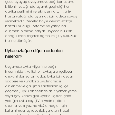
gece uyuyup uyuyamayacağı konusuna
kilitlenir, yattığında uyanık geçirdiği her
dakika gerilimini ve sıkıntısını arttırır; artık
hasta yatağında uyumak için adeta savaş
vermektedir. Geceler böyle devam ettikçe
hasta uyuduğu ortama ve yatağına
düşman olmaya başlar. Böylece bu kısır
döngü, kronikleşerek öğrenilmiş uykusuzluk
haline dönüşür.
Uykusuzluğun diğer nedenleri
nelerdir?
Uygunsuz uyku hijyenine bağlı
insomniden, kaliteli bir uykuyu engelleyen
alışkanlıklar sorumludur. Uyku için uygun
saatlere ve kurallara uyulmaması,
dinlenme ve çalışma saatlerinin iç içe
geçmesi, uyku öncesinde aşırı yemek yeme
veya çay-kahve gibi uyarıcı içkiler içme,
yatağın uyku dışı (TV seyretme, kitap
okuma, yazı yazma vb.) amaçlar için
kullanılması, uykusuzluk yaratan hatalı