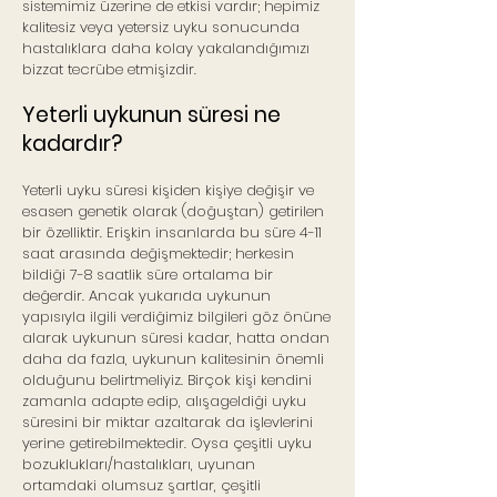
sistemimiz üzerine de etkisi vardır; hepimiz
kalitesiz veya yetersiz uyku sonucunda
hastalıklara daha kolay yakalandığımızı
bizzat tecrübe etmişizdir.
Yeterli uykunun süresi ne
kadardır?
Yeterli uyku süresi kişiden kişiye değişir ve
esasen genetik olarak (doğuştan) getirilen
bir özelliktir. Erişkin insanlarda bu süre 4-11
saat arasında değişmektedir; herkesin
bildiği 7-8 saatlik süre ortalama bir
değerdir. Ancak yukarıda uykunun
yapısıyla ilgili verdiğimiz bilgileri göz önüne
alarak uykunun süresi kadar, hatta ondan
daha da fazla, uykunun kalitesinin önemli
olduğunu belirtmeliyiz. Birçok kişi kendini
zamanla adapte edip, alışageldiği uyku
süresini bir miktar azaltarak da işlevlerini
yerine getirebilmektedir. Oysa çeşitli uyku
bozuklukları/hastalıkları, uyunan
ortamdaki olumsuz şartlar, çeşitli