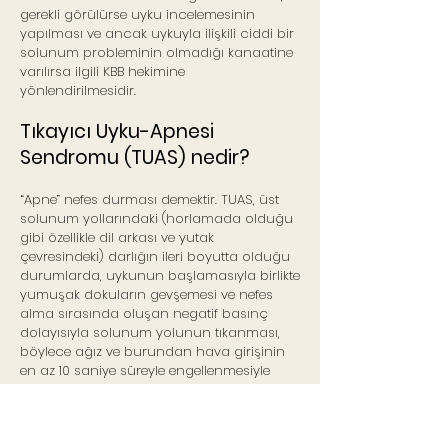
gerekli görülürse uyku incelemesinin
yapılması ve ancak uykuyla ilişkili ciddi bir
solunum probleminin olmadığı kanaatine
varılırsa ilgili KBB hekimine
yönlendirilmesidir.
Tıkayıcı Uyku-Apnesi
Sendromu (TUAS) nedir?
“Apne” nefes durması demektir. TUAS, üst
solunum yollarındaki (horlamada olduğu
gibi özellikle dil arkası ve yutak
çevresindeki) darlığın ileri boyutta olduğu
durumlarda, uykunun başlamasıyla birlikte
yumuşak dokuların gevşemesi ve nefes
alma sırasında oluşan negatif basınç
dolayısıyla solunum yolunun tıkanması,
böylece ağız ve burundan hava girişinin
en az 10 saniye süreyle engellenmesiyle
karakterize ciddi bir hastalıktır. Nefes
durmaları gece boyunca sık olarak (bazen
yüzlerce kez) tekrarlar, her biri ortalama 20-
40 saniye sürelidir, şiddetli olgularda bu