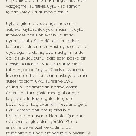
alışkanlıklara örnektir. Bu alışkanlıklardan
vazgeçmek suretiyle, uyku kısa zaman
içinde kolaylıkla düzene girebilir.
Uyku algılama bozukluğu, hastanın
subjektif uykusuzluk yakınmasının, uyku
incelemesindeki objektif bulgularla
uyumsuzluk gösterdiği durumlar için
kullanılan bir terimdir. Hasta, gece normal
uyuduğu halde hiç uyumadığını ya da
çok az uyuduğunu iddia eder; başka bir
deyişle hastanın uyuduğu süreyle ilgili
tahmini, objektif uyku süresiyle uyuşmaz.
İncelemeler, bu hastaların uykuya dalma
süresi, toplam uyku süresi ve uyku
örüntüsü bakımından normallerden
önemli bir fark göstermediğini ortaya
koymaktadır. Bazı olgularda gece
boyunca birkaç uyanıklık meydana gelip
uyku kısmen bölünmüş olsa bile,
hastaların bu uyanıklıkları olduğundan
çok uzun algıladıkları görülür. Genç
erişkinlerde ve özellikle kadınlarda
rastlanılan bu nadir rahatsızlığın nedeni iyi