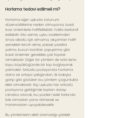
Horlama tedavi edilmeli mi?
Horlama eğer uykuda solunum
düzensizliklerine neden olmuyorsa, basit
bazı önlemlerle hafifletilebilir, hatta bertaraf
edilebilir. Kilo verme, uyku saatlerinden
önce alkollü içki almama, akşamları hafif
yemekleri tercih etme, yüksek yastıkla
yatma, burun bantları yapıştırma gibi
basit önlemler genellikle çok faydalı
olmaktadır. Diğer bir yöntem de sırta tenis
topu büyüklüğünde bir top bağlayarak
yatmaktır. Sırtüstü pozisyonda horlama
daha sık ortaya çıktığından, ilk bakışta
garip gibi gözüken bu yöntem çoğunlukla
etkili olmaktadır. Kişi uykuda her sırtüstü
pozisyona geldiğinde toptan dolayı
rahatsız olacak, bu yüzden belki farkında
bile olmadan yana dönecek ve
horlamadan uyuyabilecektir.
Bu yöntemlerin etkili olamadığı şiddetli