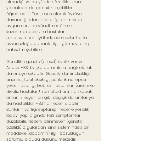
olmadığı ve bu yüzden özellikle uzun
yolculuklarda çok sıkıntı çektikleri
öğrenilebilir. Tanı, esas olarak öyküye
dayandığından, hastalığı tanımak ve
uygun soruları yöneltmek önem
kazanmaktadır; zira hastalar
rahatsızlıklarını iyi ifade edemezler hatta
uykusuzluğu bununla ilgili görmeyip hiç
bahsetmeyebilirler.
Genellikle genetik (ailesel) özellik vardır.
Ancak HBS, başka durumlara bağlı olarak
da ortaya çıkabilir: Gebelik, demir eksikliği
anemisi, folat eksikliği, periferik nöropati,
şeker hastalığı, böbrek hastalıkları (üremi ve
diyaliz hastaları), romatoid artrit, diskopati,
omurilik lezyonları gibi değişik durumlar ya
da hastalıklar HBS’na neden olabilir.
Bunların varlığı saptanıp, nedene yönelik
tedavi yapıldığında HBS semptomları
düzelebilir. Nedeni bilinmeyen (genetik
özellikli) olgulardan, sinir sistemindeki bir
maddeyle (dopamin) ilgili bozukluğun
sorumlu olduğu düşünülmektedir.