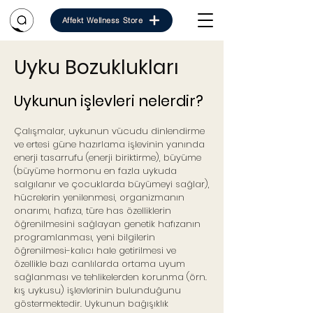
Affekt Wellness Store
Uyku Bozuklukları
Uykunun işlevleri nelerdir?
Çalışmalar, uykunun vücudu dinlendirme
ve ertesi güne hazırlama işlevinin yanında
enerji tasarrufu (enerji biriktirme), büyüme
(büyüme hormonu en fazla uykuda
salgılanır ve çocuklarda büyümeyi sağlar),
hücrelerin yenilenmesi, organizmanın
onarımı, hafıza, türe has özelliklerin
öğrenilmesini sağlayan genetik hafızanın
programlanması, yeni bilgilerin
öğrenilmesi-kalıcı hale getirilmesi ve
özellikle bazı canlılarda ortama uyum
sağlanması ve tehlikelerden korunma (örn.
kış uykusu) işlevlerinin bulunduğunu
göstermektedir. Uykunun bağışıklık