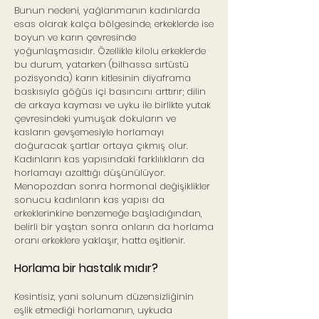
Bunun nedeni, yağlanmanın kadınlarda
esas olarak kalça bölgesinde, erkeklerde ise
boyun ve karın çevresinde
yoğunlaşmasıdır. Özellikle kilolu erkeklerde
bu durum, yatarken (bilhassa sırtüstü
pozisyonda) karın kitlesinin diyaframa
baskısıyla göğüs içi basıncını arttırır; dilin
de arkaya kayması ve uyku ile birlikte yutak
çevresindeki yumuşak dokuların ve
kasların gevşemesiyle horlamayı
doğuracak şartlar ortaya çıkmış olur.
Kadınların kas yapısındaki farklılıkların da
horlamayı azalttığı düşünülüyor.
Menopozdan sonra hormonal değişiklikler
sonucu kadınların kas yapısı da
erkeklerinkine benzemeğe başladığından,
belirli bir yaştan sonra onların da horlama
oranı erkeklere yaklaşır, hatta eşitlenir.
Horlama bir hastalık mıdır?
Kesintisiz, yani solunum düzensizliğinin
eşlik etmediği horlamanın, uykuda