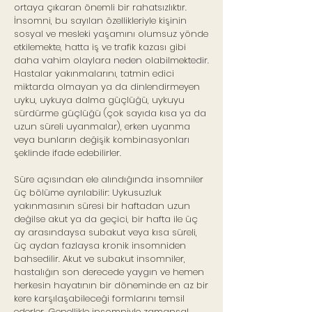
ortaya çıkaran önemli bir rahatsızlıktır.
İnsomni, bu sayılan özellikleriyle kişinin
sosyal ve mesleki yaşamını olumsuz yönde
etkilemekte, hatta iş ve trafik kazası gibi
daha vahim olaylara neden olabilmektedir.
Hastalar yakınmalarını, tatmin edici
miktarda olmayan ya da dinlendirmeyen
uyku, uykuya dalma güçlüğü, uykuyu
sürdürme güçlüğü (çok sayıda kısa ya da
uzun süreli uyanmalar), erken uyanma
veya bunların değişik kombinasyonları
şeklinde ifade edebilirler.
Süre açısından ele alındığında insomniler
üç bölüme ayrılabilir: Uykusuzluk
yakınmasının süresi bir haftadan uzun
değilse akut ya da geçici, bir hafta ile üç
ay arasındaysa subakut veya kısa süreli,
üç aydan fazlaysa kronik insomniden
bahsedilir. Akut ve subakut insomniler,
hastalığın son derecede yaygın ve hemen
herkesin hayatının bir döneminde en az bir
kere karşılaşabileceği formlarını temsil
ederler. Genellikle insomniyle zamansal