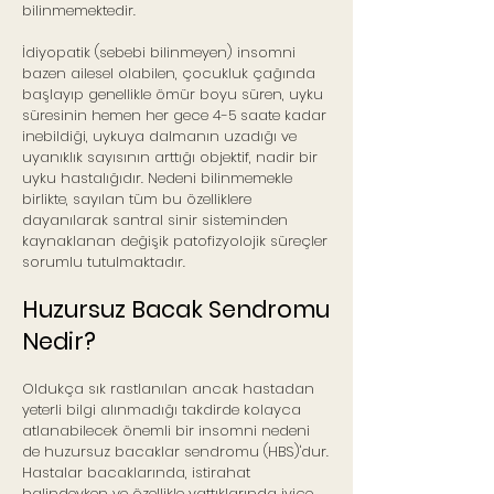
bilinmemektedir.
İdiyopatik (sebebi bilinmeyen) insomni
bazen ailesel olabilen, çocukluk çağında
başlayıp genellikle ömür boyu süren, uyku
süresinin hemen her gece 4-5 saate kadar
inebildiği, uykuya dalmanın uzadığı ve
uyanıklık sayısının arttığı objektif, nadir bir
uyku hastalığıdır. Nedeni bilinmemekle
birlikte, sayılan tüm bu özelliklere
dayanılarak santral sinir sisteminden
kaynaklanan değişik patofizyolojik süreçler
sorumlu tutulmaktadır.
Huzursuz Bacak Sendromu
Nedir?
Oldukça sık rastlanılan ancak hastadan
yeterli bilgi alınmadığı takdirde kolayca
atlanabilecek önemli bir insomni nedeni
de huzursuz bacaklar sendromu (HBS)'dur.
Hastalar bacaklarında, istirahat
halindeyken ve özellikle yattıklarında iyice