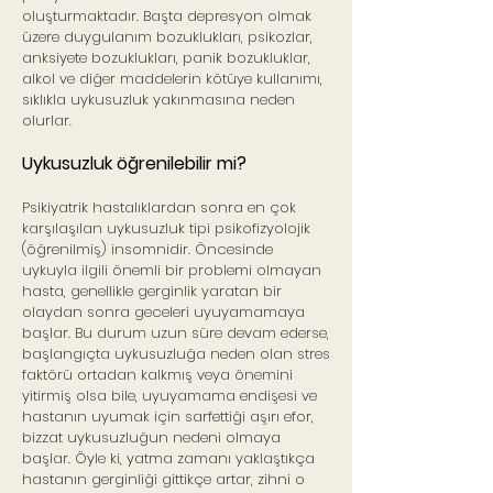
oluşturmaktadır. Başta depresyon olmak
üzere duygulanım bozuklukları, psikozlar,
anksiyete bozuklukları, panik bozukluklar,
alkol ve diğer maddelerin kötüye kullanımı,
sıklıkla uykusuzluk yakınmasına neden
olurlar.
Uykusuzluk öğrenilebilir mi?
Psikiyatrik hastalıklardan sonra en çok
karşılaşılan uykusuzluk tipi psikofizyolojik
(öğrenilmiş) insomnidir. Öncesinde
uykuyla ilgili önemli bir problemi olmayan
hasta, genellikle gerginlik yaratan bir
olaydan sonra geceleri uyuyamamaya
başlar. Bu durum uzun süre devam ederse,
başlangıçta uykusuzluğa neden olan stres
faktörü ortadan kalkmış veya önemini
yitirmiş olsa bile, uyuyamama endişesi ve
hastanın uyumak için sarfettiği aşırı efor,
bizzat uykusuzluğun nedeni olmaya
başlar. Öyle ki, yatma zamanı yaklaştıkça
hastanın gerginliği gittikçe artar, zihni o