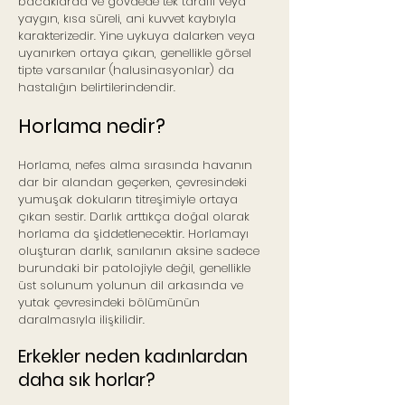
bacaklarda ve gövdede tek taraflı veya
yaygın, kısa süreli, ani kuvvet kaybıyla
karakterizedir. Yine uykuya dalarken veya
uyanırken ortaya çıkan, genellikle görsel
tipte varsanılar (halusinasyonlar) da
hastalığın belirtilerindendir.
Horlama nedir?
Horlama, nefes alma sırasında havanın
dar bir alandan geçerken, çevresindeki
yumuşak dokuların titreşimiyle ortaya
çıkan sestir. Darlık arttıkça doğal olarak
horlama da şiddetlenecektir. Horlamayı
oluşturan darlık, sanılanın aksine sadece
burundaki bir patolojiyle değil, genellikle
üst solunum yolunun dil arkasında ve
yutak çevresindeki bölümünün
daralmasıyla ilişkilidir.
Erkekler neden kadınlardan
daha sık horlar?