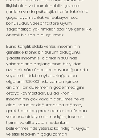
ilişkisi olan ve tanımlanabilir çevresel
şartlara ya da psikolojik stresör faktörlere
geçici uyumsuzluk ve reaksiyon söz
konusudur. Stresör faktöre uyum
sağlandıkça yakınmalar azalır ve genellikle
önemli bir sorun oluşturmaz.
Buna karşılık eldeki veriler, insomninin
genellikle kronik bir durum olduğunu;
şiddetli insomnisi olanların %80'inde
yakınmaların başlangıcının bir yıldan
uzun bir süre öncesine dayandığını, orta
veya ileri şiddette uykusuzluğu olan
olguların %30-80'inde, zaman içinde
anlamlı bir düzelmenin gözlenmediğini
ortaya koymaktadır. Bu da, kronik
insomninin çok yaygın görülmesine ve
ciddi sorunlar doğurmasına rağmen,
gerek hastalar gerek hekimler tarafından
yeterince ciddiye alınmadığını, insomni
tipinin ve altta yatan nedenlerin
belirlenmesinde yetersiz kalındığını, uygun
ve etkili tedavinin çoğu zaman