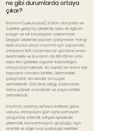
ne gibi durumlarda ortaya
çıkar?
İnsomni (uykusuzluk), bütün dünyada ve
özellikle gelişmiş ülkelerde uyku ile ilgili en
yaygın ve sık karşılaşılan yakınmadır.
Değişik ülkelerde yapılan çalışmalar, hangi
tipte olursa olsun insomni için toplumda
ortalama %35 civarında bir görülme oranı
belirtmekte ve bunların da %10-15'inin orta
veya ileri şiddette olguları kapsadığını
ortaya koymaktadır. Az sayıda ve daha dar
kapsamlı olmakla birlikte, ülkemizdeki
çalışmalar da benzer sonuçlar
vermektedir. Görülme sıklığı, kadınlarda
daha yüksek orandadır ve yaşla birlikte
artmaktadır.
İnsomni, azalmış ve/veya kalitesiz gece
uykusu dolayısıyla gün içine yansıyan
yorgunluk, bitkinlik, bilişsel işlevlerde
yetersizlik, konsantrasyon güçlüğü, aşırı
sinirlilik ve diğer bazı psikolojik belirtiler