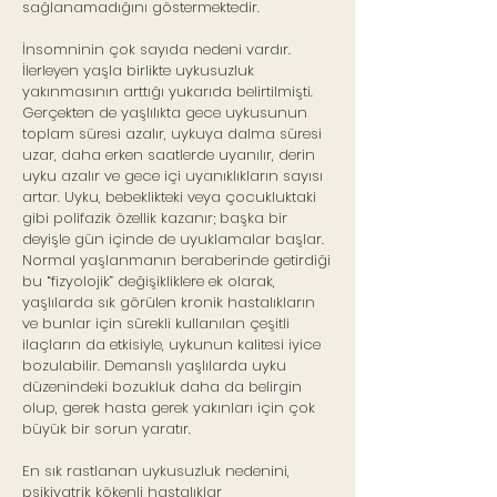
sağlanamadığını göstermektedir.
İnsomninin çok sayıda nedeni vardır.
İlerleyen yaşla birlikte uykusuzluk
yakınmasının arttığı yukarıda belirtilmişti.
Gerçekten de yaşlılıkta gece uykusunun
toplam süresi azalır, uykuya dalma süresi
uzar, daha erken saatlerde uyanılır, derin
uyku azalır ve gece içi uyanıklıkların sayısı
artar. Uyku, bebeklikteki veya çocukluktaki
gibi polifazik özellik kazanır; başka bir
deyişle gün içinde de uyuklamalar başlar.
Normal yaşlanmanın beraberinde getirdiği
bu “fizyolojik” değişikliklere ek olarak,
yaşlılarda sık görülen kronik hastalıkların
ve bunlar için sürekli kullanılan çeşitli
ilaçların da etkisiyle, uykunun kalitesi iyice
bozulabilir. Demanslı yaşlılarda uyku
düzenindeki bozukluk daha da belirgin
olup, gerek hasta gerek yakınları için çok
büyük bir sorun yaratır.
En sık rastlanan uykusuzluk nedenini,
psikiyatrik kökenli hastalıklar