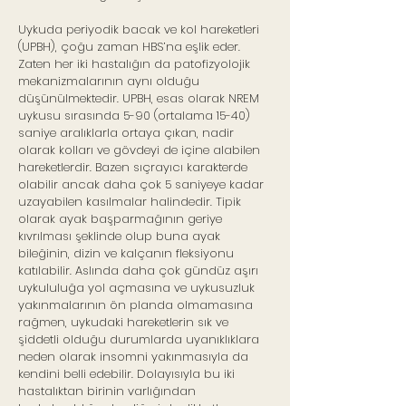
Uykuda periyodik bacak ve kol hareketleri
(UPBH), çoğu zaman HBS’na eşlik eder.
Zaten her iki hastalığın da patofizyolojik
mekanizmalarının aynı olduğu
düşünülmektedir. UPBH, esas olarak NREM
uykusu sırasında 5-90 (ortalama 15-40)
saniye aralıklarla ortaya çıkan, nadir
olarak kolları ve gövdeyi de içine alabilen
hareketlerdir. Bazen sıçrayıcı karakterde
olabilir ancak daha çok 5 saniyeye kadar
uzayabilen kasılmalar halindedir. Tipik
olarak ayak başparmağının geriye
kıvrılması şeklinde olup buna ayak
bileğinin, dizin ve kalçanın fleksiyonu
katılabilir. Aslında daha çok gündüz aşırı
uykululuğa yol açmasına ve uykusuzluk
yakınmalarının ön planda olmamasına
rağmen, uykudaki hareketlerin sık ve
şiddetli olduğu durumlarda uyanıklıklara
neden olarak insomni yakınmasıyla da
kendini belli edebilir. Dolayısıyla bu iki
hastalıktan birinin varlığından