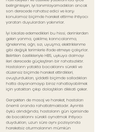
belirginleşen, iyi tanımlayamadıkları ancak
son derecede rahatsız edici ve karşı
konulamaz biçimde hareket ettirme ihtiyacı
yaratan duyulardan yakınırlar.
İyi lokalize edemedikleri bu hissi, derinlerden
gelen yanma, çekilme, karıncalanma,
iğnelenme, ağrı, sızı, uyuşma, elektriklenme
gibi değişik terimlerle ifade etmeye çalışırlar.
Belirtilen özellikleriyle HBS, uykuya dalmayı
ileri derecede güçleştiren bir rahatsızlıktır.
Hastaların yatakta bacaklarını sürekli ve
düzensiz biçimde hareket ettirdikleri,
ovuşturdukları, şiddetli biçimde salladıkları
hatta dayanamayıp biraz rahatlayabilmek
için yataktan çıkıp dolaştıkları dikkati çeker.
Gerçekten de masaj ve hareket, hastaları
önemli oranda rahatlatmaktadır. Ayrıntılı
öykü alındığında, hastaların gün içerisinde
de bacaklarını sürekli oynatmak ihtiyacı
duydukları, uzun süre aynı pozisyonda
hareketsiz oturmalarının mümkün