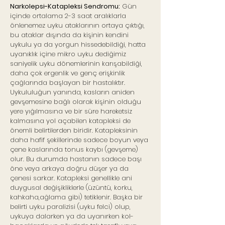
Narkolepsi-Katapleksi Sendromu:
Gün
içinde ortalama 2-3 saat aralıklarla
önlenemez uyku ataklarının ortaya çıktığı,
bu ataklar dışında da kişinin kendini
uykulu ya da yorgun hissedebildiği, hatta
uyanıklık içine mikro uyku dediğimiz
saniyelik uyku dönemlerinin karışabildiği,
daha çok ergenlik ve genç erişkinlik
çağlarında başlayan bir hastalıktır.
Uykululuğun yanında, kasların aniden
gevşemesine bağlı olarak kişinin olduğu
yere yığılmasına ve bir süre hareketsiz
kalmasına yol açabilen katapleksi de
önemli belirtilerden biridir. Katapleksinin
daha hafif şekillerinde sadece boyun veya
çene kaslarında tonus kaybı (gevşeme)
olur. Bu durumda hastanın sadece başı
öne veya arkaya doğru düşer ya da
çenesi sarkar. Katapleksi genellikle ani
duygusal değişikliklerle (üzüntü, korku,
kahkaha,ağlama gibi) tetiklenir. Başka bir
belirti uyku paralizisi (uyku felci) olup,
uykuya dalarken ya da uyanırken kol-