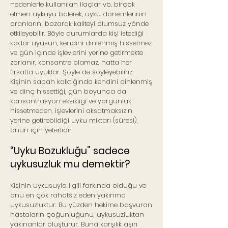
nedenlerle kullanılan ilaçlar vb. birçok
etmen uykuyu bölerek, uyku dönemlerinin
oranlarını bozarak kaliteyi olumsuz yönde
etkileyebilir. Böyle durumlarda kişi istediği
kadar uyusun, kendini dinlenmiş hissetmez
ve gün içinde işlevlerini yerine getirmekte
zorlanır, konsantre olamaz, hatta her
fırsatta uyuklar. Şöyle de söyleyebiliriz:
Kişinin sabah kalktığında kendini dinlenmiş
ve dinç hissettiği, gün boyunca da
konsantrasyon eksikliği ve yorgunluk
hissetmeden, işlevlerini aksatmaksızın
yerine getirebildiği uyku miktarı (süresi),
onun için yeterlidir.
“Uyku Bozukluğu” sadece
uykusuzluk mu demektir?
Kişinin uykusuyla ilgili farkında olduğu ve
onu en çok rahatsız eden yakınma
uykusuzluktur. Bu yüzden hekime başvuran
hastaların çoğunluğunu, uykusuzluktan
yakınanlar oluşturur. Buna karşılık aşırı