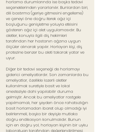
horlama durumlarında ise başka tedavi
seçeneklerinden yararlanılır. Bunlardan biri,
dili bastırma (geriye gitmesini engelleme)
ve çeneyi öne doğru iterek ağız içi
boşluğunu genişletme yoluyla etkisini
gösteren ağız içi alet uygulamasıdır. Bu
aletler, konuyla ilgili diş hekimleri
tarafından her hastanın ağzına uygun
ölçüler alınarak yapılır. Horlayan kişi, diş
protezine benzer bu aleti takarak yatar ve
uyur.
Diğer bir tedavi seçeneği de horlamayı
giderici ameliyatlardır. Son zamanlarda bu
ameliyatlar, özellikle lazerli aletler
kullanılmak suretiyle basit ve lokal
anesteziyle dahi yapılabilir duruma
gelmiştir. Ancak bu ameliyatlar rastgele
yapılmamalı, her şeyden önce rahatsızlığın
basit horlamadan ibaret olup olmadığı iyi
belirlenmeli, başka bir deyişle mutlaka
doğru endikasyon konulmalıdır. Bunun
için en doğru yol, horlayan kişinin bir uyku
laboratuarı tarafından değerlendirilmesi,