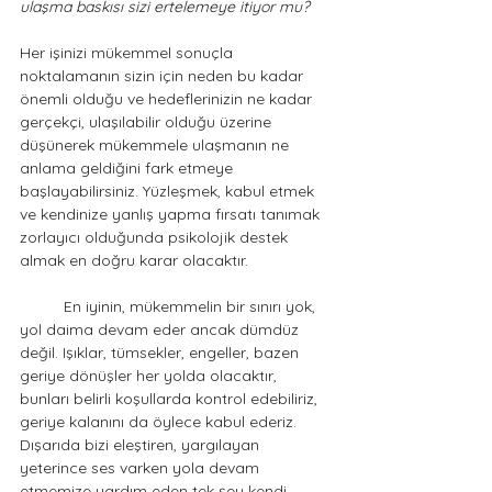
ulaşma baskısı sizi ertelemeye itiyor mu? 
Her işinizi mükemmel sonuçla 
noktalamanın sizin için neden bu kadar 
önemli olduğu ve hedeflerinizin ne kadar 
gerçekçi, ulaşılabilir olduğu üzerine 
düşünerek mükemmele ulaşmanın ne 
anlama geldiğini fark etmeye 
başlayabilirsiniz. Yüzleşmek, kabul etmek 
ve kendinize yanlış yapma fırsatı tanımak 
zorlayıcı olduğunda psikolojik destek 
almak en doğru karar olacaktır.
	En iyinin, mükemmelin bir sınırı yok, 
yol daima devam eder ancak dümdüz 
değil. Işıklar, tümsekler, engeller, bazen 
geriye dönüşler her yolda olacaktır, 
bunları belirli koşullarda kontrol edebiliriz, 
geriye kalanını da öylece kabul ederiz. 
Dışarıda bizi eleştiren, yargılayan 
yeterince ses varken yola devam 
etmemize yardım eden tek şey kendi 