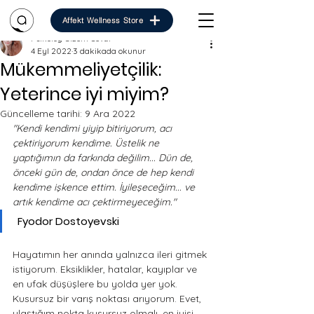
Affekt Wellness Store
Psikolog Gizem Seval
4 Eyl 2022
3 dakikada okunur
Mükemmeliyetçilik:
Yeterince iyi miyim?
Güncelleme tarihi:
9 Ara 2022
"Kendi kendimi yiyip bitiriyorum, acı 
çektiriyorum kendime. Üstelik ne 
yaptığımın da farkında değilim... Dün de, 
önceki gün de, ondan önce de hep kendi 
kendime işkence ettim. İyileşeceğim... ve 
artık kendime acı çektirmeyeceğim."
 Fyodor Dostoyevski
Hayatımın her anında yalnızca ileri gitmek 
istiyorum. Eksiklikler, hatalar, kayıplar ve 
en ufak düşüşlere bu yolda yer yok. 
Kusursuz bir varış noktası arıyorum. Evet, 
ulaştığım nokta kusursuz olmalı, en iyisi 