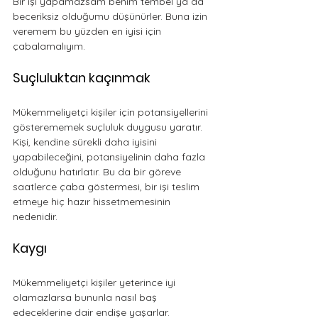
Bir işi yapamazsam benim tembel ya da 
beceriksiz olduğumu düşünürler. Buna izin 
veremem bu yüzden en iyisi için 
çabalamalıyım.
Suçluluktan kaçınmak
Mükemmeliyetçi kişiler için potansiyellerini 
gösterememek suçluluk duygusu yaratır. 
Kişi, kendine sürekli daha iyisini 
yapabileceğini, potansiyelinin daha fazla 
olduğunu hatırlatır. Bu da bir göreve 
saatlerce çaba göstermesi, bir işi teslim 
etmeye hiç hazır hissetmemesinin 
nedenidir.
Kaygı
Mükemmeliyetçi kişiler yeterince iyi 
olamazlarsa bununla nasıl baş 
edeceklerine dair endişe yaşarlar. 