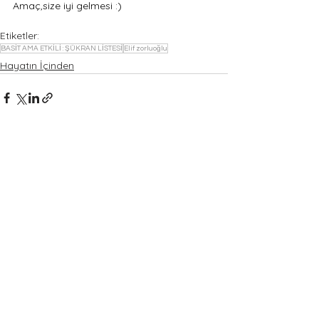
Amaç,size iyi gelmesi :)
Etiketler:
BASİT AMA ETKİLİ : ŞÜKRAN LİSTESİ
Elif zorluoğlu
Hayatın İçinden
Yorumlar
0.0 / 5 (0)
Yorum yapın ve puanlayın...