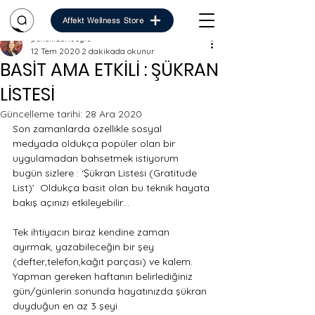
Affekt Wellness Store
pskelifzorluoglu
12 Tem 2020
2 dakikada okunur
BASİT AMA ETKİLİ : ŞÜKRAN
LİSTESİ
Güncelleme tarihi:
28 Ara 2020
Son zamanlarda özellikle sosyal 
medyada oldukça popüler olan bir 
uygulamadan bahsetmek istiyorum 
bugün sizlere : ‘Şükran Listesi (Gratitude 
List)’  Oldukça basit olan bu teknik hayata 
bakış açınızı etkileyebilir… 
Tek ihtiyacın biraz kendine zaman 
ayırmak, yazabileceğin bir şey 
(defter,telefon,kağıt parçası) ve kalem. 
Yapman gereken haftanın belirlediğiniz 
gün/günlerin sonunda hayatınızda şükran 
duyduğun en az 3 şeyi 