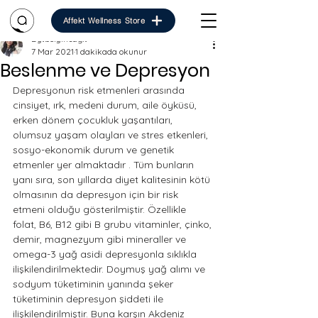
Affekt Wellness Store
Dytbelginsağıt
7 Mar 2021
1 dakikada okunur
Beslenme ve Depresyon
Depresyonun risk etmenleri arasında 
cinsiyet, ırk, medeni durum, aile öyküsü, 
erken dönem çocukluk yaşantıları, 
olumsuz yaşam olayları ve stres etkenleri, 
sosyo-ekonomik durum ve genetik 
etmenler yer almaktadır . Tüm bunların 
yanı sıra, son yıllarda diyet kalitesinin kötü 
olmasının da depresyon için bir risk 
etmeni olduğu gösterilmiştir. Özellikle 
folat, B6, B12 gibi B grubu vitaminler, çinko, 
demir, magnezyum gibi mineraller ve 
omega-3 yağ asidi depresyonla sıklıkla 
ilişkilendirilmektedir. Doymuş yağ alımı ve 
sodyum tüketiminin yanında şeker 
tüketiminin depresyon şiddeti ile 
ilişkilendirilmiştir. Buna karşın Akdeniz 