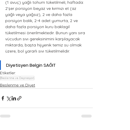
(1 avuç) yağlı tohum tüketilmeli; haftada: 
2’şer porsiyon beyaz ve kırmızı et (az 
yağlı veya yağsız), 2 ve daha fazla 
porsiyon balık, 2-4 adet yumurta, 2 ve 
daha fazla porsiyon kuru baklagil 
tüketilmesi önerilmektedir. Bunun yanı sıra 
vücudun sıvı gereksinimini karşılayacak 
miktarda, başta hijyenik temiz su olmak 
üzere, bol yararlı sıvı tüketilmelidir.
Diyetisyen Belgin SAĞIT
Etiketler:
Beslenme ve Depresyon
Beslenme ve Diyet