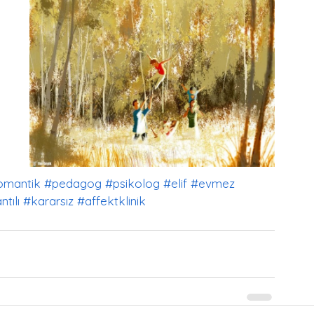
omantik
#pedagog
#psikolog
#elif
#evmez
tılı
#kararsız
#affektklinik