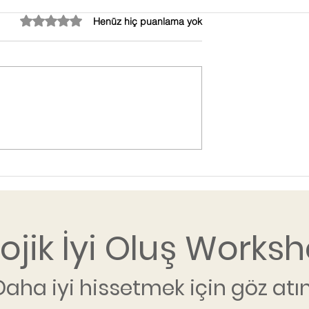
5 üzerinden 0 yıldız
Henüz hiç puanlama yok
lojik İyi Oluş Worksh
Daha iyi hissetmek için göz atın