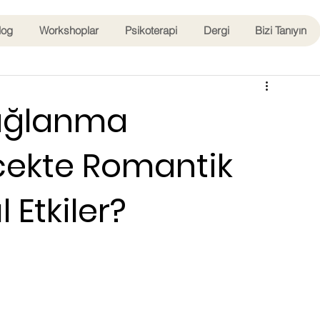
log
Workshoplar
Psikoterapi
Dergi
Bizi Tanıyın
Bağlanma
ecekte Romantik
l Etkiler?