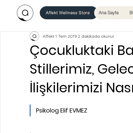
Ana Sayfa
B
Affekt Wellness Store
Affekt
1 Tem 2019
2 dakikada okunur
Çocukluktaki 
Stillerimiz, Gel
İlişkilerimizi Nası
Psikolog Elif EVMEZ 