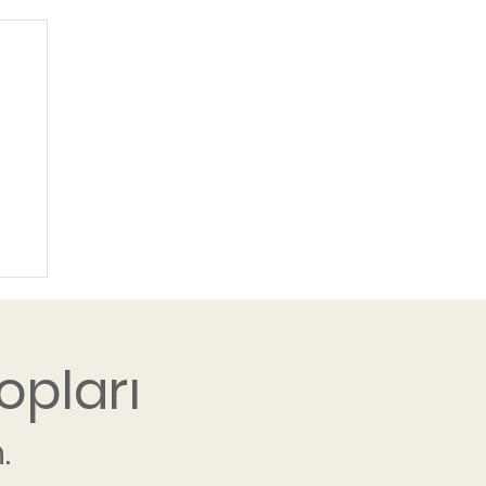
opları
.