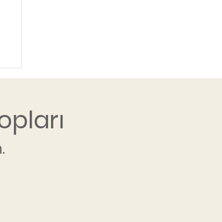
opları
.