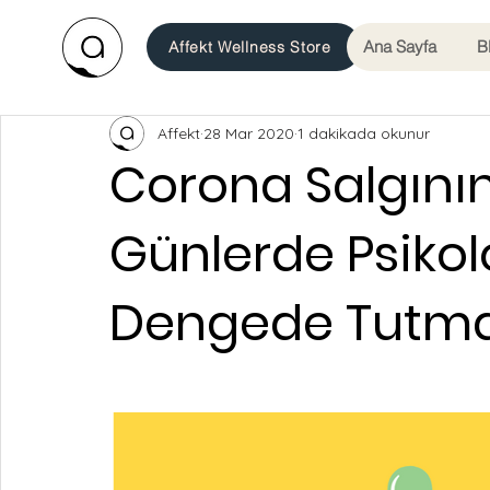
Ana Sayfa
B
Affekt Wellness Store
Affekt
28 Mar 2020
1 dakikada okunur
Corona Salgının
Günlerde Psikolo
Dengede Tutman