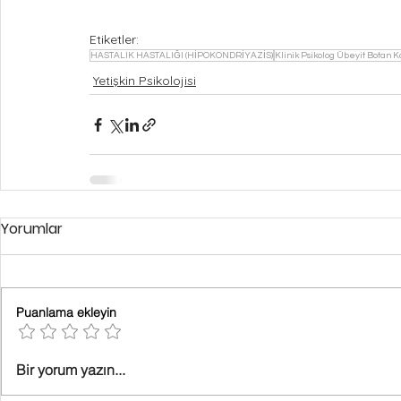
Etiketler:
HASTALIK HASTALIĞI (HİPOKONDRİYAZİS)
Klinik Psikolog Übeyit Botan 
Yetişkin Psikolojisi
Yorumlar
Puanlama ekleyin
Bir yorum yazın...