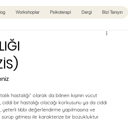
log
Workshoplar
Psikoterapi
Dergi
Bizi Tanıyın
LIĞI
İS)
eniz
lık hastalığı” olarak da bilinen kişinin vücut 
, ciddi bir hastalığı olacağı korkusunu ya da ciddi 
ı, yeterli tıbbi değerlendirme yapılmasına ve 
ürüp gitmesi ile karakterize bir bozukluktur.