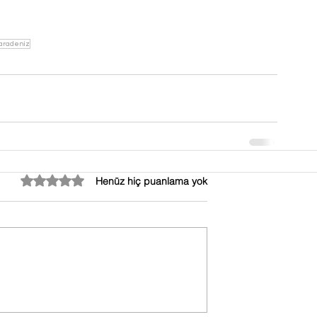
Karadeniz
5 üzerinden 0 yıldız
Henüz hiç puanlama yok