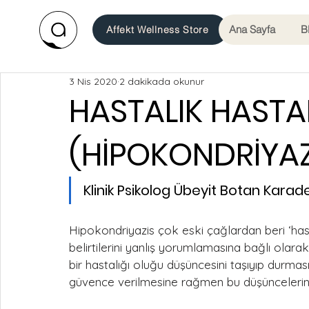
Ana Sayfa
B
Affekt Wellness Store
3 Nis 2020
2 dakikada okunur
HASTALIK HASTA
(HİPOKONDRİYAZ
Klinik Psikolog Übeyit Botan Karad
Hipokondriyazis çok eski çağlardan beri ‘hasta
belirtilerini yanlış yorumlamasına bağlı olarak
bir hastalığı oluğu düşüncesini taşıyıp durmas
güvence verilmesine rağmen bu düşüncelerin s