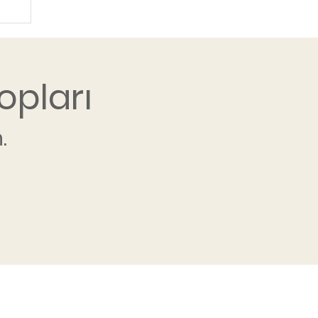
opları
.