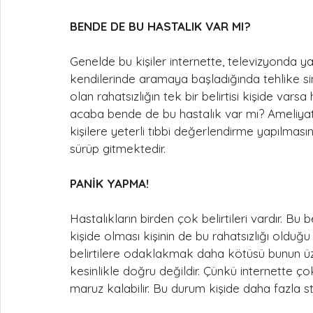
BENDE DE BU HASTALIK VAR MI?
Genelde bu kişiler internette, televizyonda y
kendilerinde aramaya başladığında tehlike si
olan rahatsızlığın tek bir belirtisi kişide vars
acaba bende de bu hastalık var mı? Ameliyat 
kişilere yeterli tıbbi değerlendirme yapılmas
sürüp gitmektedir.
PANİK YAPMA!
Hastalıkların birden çok belirtileri vardır. Bu be
kişide olması kişinin de bu rahatsızlığı old
belirtilere odaklakmak daha kötüsü bunun üze
kesinlikle doğru değildir. Çünkü internette çok fa
maruz kalabilir. Bu durum kişide daha fazla str