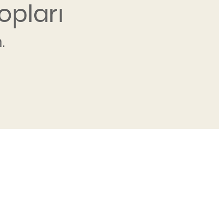
opları
.