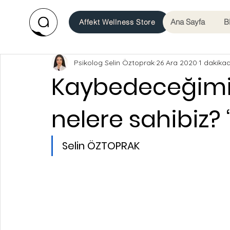
Ana Sayfa
B
Affekt Wellness Store
Psikolog Selin Öztoprak
26 Ara 2020
1 dakika
Kaybedeceğimi
nelere sahibiz? 
Selin ÖZTOPRAK