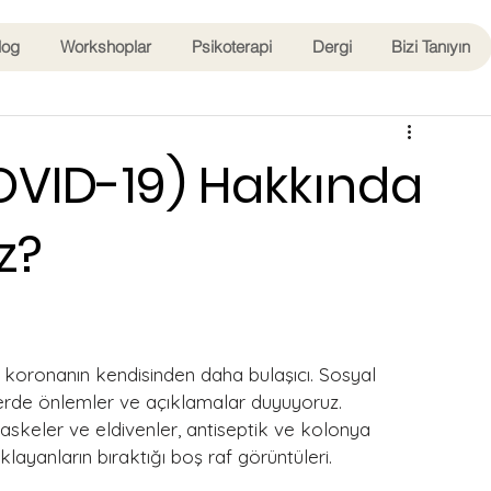
log
Workshoplar
Psikoterapi
Dergi
Bizi Tanıyın
OVID-19) Hakkında
z?
oronanın kendisinden daha bulaşıcı. Sosyal 
rlerde önlemler ve açıklamalar duyuyoruz.
askeler ve eldivenler, antiseptik ve kolonya 
klayanların bıraktığı boş raf görüntüleri.