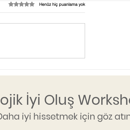
5 üzerinden 0 yıldız
Henüz hiç puanlama yok
lojik İyi Oluş Worksh
Daha iyi hissetmek için göz atın