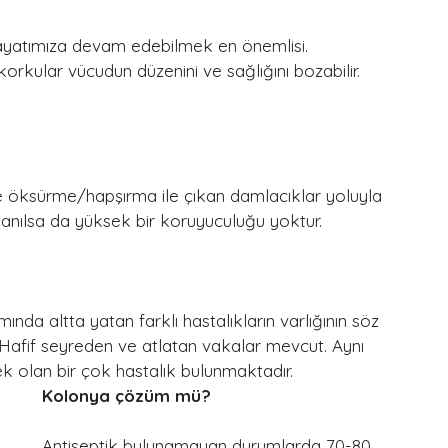
 hayatımıza devam edebilmek en önemlisi. 
rkular vücudun düzenini ve sağlığını bozabilir. 
e öksürme/hapşırma ile çıkan damlacıklar yoluyla 
lanılsa da yüksek bir koruyuculuğu yoktur.
nda altta yatan farklı hastalıkların varlığının söz 
 Hafif seyreden ve atlatan vakalar mevcut. Aynı 
 olan bir çok hastalık bulunmaktadır.
Kolonya çözüm mü?
Antiseptik bulunamayan durumlarda 70-80 