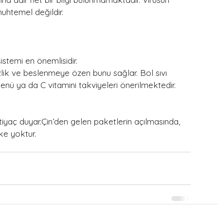
htemel değildir.
stemi en önemlisidir.
zlik ve beslenmeye özen bunu sağlar. Bol sıvı 
menü ya da C vitamini takviyeleri önerilmektedir.
htiyaç duyar.Çin’den gelen paketlerin açılmasında, 
ke yoktur.