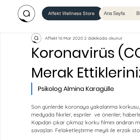
Ana Sayfa
B
Affekt Wellness Store
Affekt
16 Mar 2020
2 dakikada okunur
Koronavirüs (C
Merak Ettiklerini
Psikolog Almina Karagülle
Son günlerde koronaya yakalanma korkusu, k
medyada fikirler, espriler  ve öneriler; habe
Kapıdan çıkar çıkmaz korku filmini andıran m
savaşları. Felaketleştirme meyili ile erzak sto