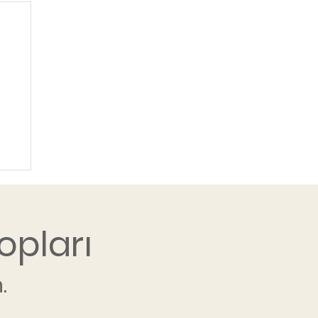
opları
.