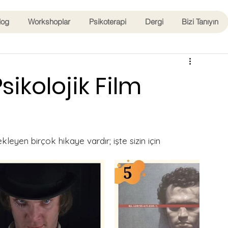
log
Workshoplar
Psikoterapi
Dergi
Bizi Tanıyın
sikolojik Film
eyen birçok hikaye vardır; işte sizin için 