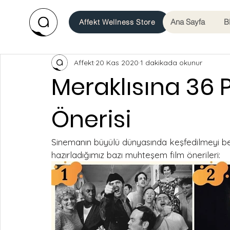
Ana Sayfa
B
Affekt Wellness Store
Affekt
20 Kas 2020
1 dakikada okunur
Meraklısına 36 P
Önerisi
Sinemanın büyülü dünyasında keşfedilmeyi bekl
hazırladığımız bazı muhteşem film önerileri: