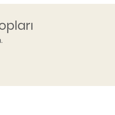
opları
.