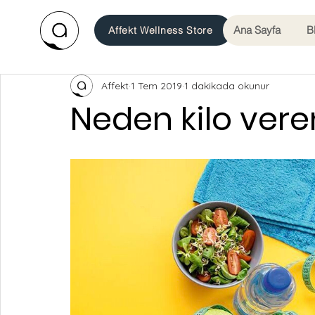
Ana Sayfa
B
Affekt Wellness Store
Affekt
1 Tem 2019
1 dakikada okunur
Neden kilo ver