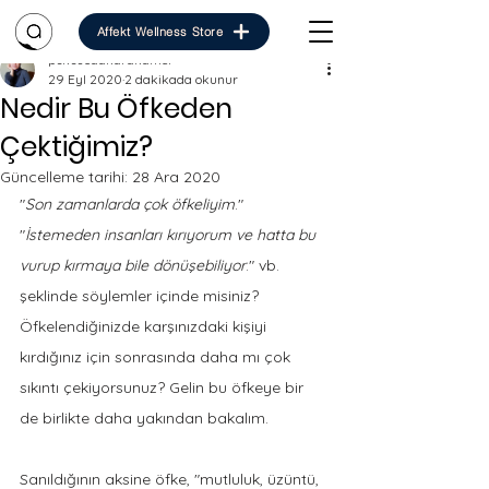
Affekt Wellness Store
psksuedakarakamci
29 Eyl 2020
2 dakikada okunur
Nedir Bu Öfkeden
Çektiğimiz?
Güncelleme tarihi:
28 Ara 2020
"
Son zamanlarda çok öfkeliyim
." 
"
İstemeden insanları kırıyorum ve hatta bu 
vurup kırmaya bile dönüşebiliyor
." vb. 
şeklinde söylemler içinde misiniz? 
Öfkelendiğinizde karşınızdaki kişiyi 
kırdığınız için sonrasında daha mı çok 
sıkıntı çekiyorsunuz? Gelin bu öfkeye bir 
de birlikte daha yakından bakalım. 
Sanıldığının aksine öfke, "mutluluk, üzüntü, 