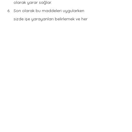
olarak yarar sağlar. 
Son olarak bu maddeleri uygularken 
sizde işe yarayanları belirlemek ve her 
yeni durumda eski ile kıyas yapıp 
neyin olumlu/olumsuz olarak 
değiştiğinin değerlendirmesini 
yapmak bize yeni yollar aramanın 
önünü açacaktır. 
     Sonuç olarak, doğal bir duygumuz 
olan öfkenin belirli seviyesi bize yarar 
sağlarken üst seviyeleri olumsuz 
davranışlar oluşturabilir. Bunun önüne 
geçmek için önleme çalışmaları yapmanın 
yanında öfkemizin kökenindeki sorunu 
bulmak ayrıca faydalı olacaktır. 