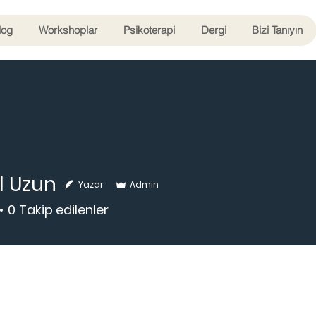
log
Workshoplar
Psikoterapi
Dergi
Bizi Tanıyın
al Uzun
Yazar
Admin
0
Takip edilenler