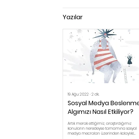
Yazılar
19 Ağu 2022
∙
2
dk.
Sosyal Medya Beslenm
Algımızı Nasıl Etkiliyor?
Artık merak ettiğimiz, araştırdığımız
konuların neredeyse tamamına sosyal
medya mecraları üzerinden kolaylıkla
ulaşabiliyoruz. Sağlık ve..