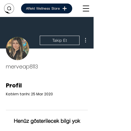
Affekt Wellness Store
Diğer Eylemler
Takip Et
merveap8113
Profil
Katılım tarihi: 25 Mar 2020
Henüz gösterilecek bilgi yok