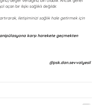
iğiniz/değer verdiğiniz biri olabilir. Ancak genel 
açan bir ilişki sağlıklı değildir. 
rtırarak, iletişiminizi sağlık hale getirmek için 
manipülasyona karşı harekete geçmekten 
@psk.dan.sevvalyesil 