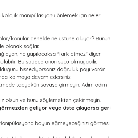
ikolojik manipülasyonu önlemek için neler 
 anlar/konular genelde ne üstüne oluyor? Bunun 
de olanak sağlar. 
ğlayan, ne yapılacaksa ''fark etmez'' diyen 
 olabilir. Bu sadece onun suçu olmayabilir.
olduğunu hissediyorsanız doğruluk payı vardır. 
nda kalmaya devam edersiniz. 
tmede topyekûn savaşa girmeyin. Adım adım 
arınız olsun ve bunu söylemekten çekinmeyin.
, görmezden geliyor veya üste çıkıyorsa geri 
. Manipülasyona boyun eğmeyeceğinizi görmesi 