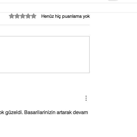
5 üzerinden 0 yıldız
Henüz hiç puanlama yok
ok güzeldi. Basarilarinizin artarak devam 