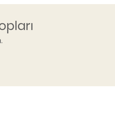
opları
.