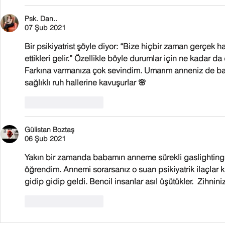
Psk. Dan..
07 Şub 2021
Bir psikiyatrist şöyle diyor: “Bize ‬hiçbir zaman gerçek 
ettikleri gelir.” Özellikle böyle durumlar için ne kadar d
Farkına varmanıza çok sevindim. Umarım anneniz de ba
sağlıklı ruh hallerine kavuşurlar 🌸 
Beğen
Yanıtla
Gülistan Boztaş
06 Şub 2021
Yakın bir zamanda babamın anneme sürekli gaslighting 
öğrendim. Annemi sorarsanız o suan psikiyatrik ilaçlar 
gidip gidip geldi. Bencil insanlar asıl üşütükler.  Zihnini
Beğen
Yanıtla