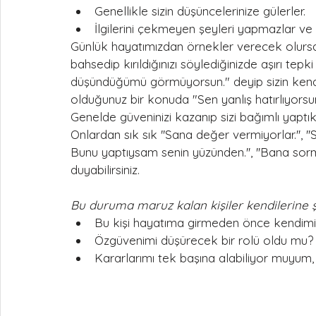
Genellikle sizin düşüncelerinize gülerler.
İlgilerini çekmeyen şeyleri yapmazlar ve h
Günlük hayatımızdan örnekler verecek olursak 
bahsedip kırıldığınızı söylediğinizde aşırı tepk
düşündüğümü görmüyorsun." deyip sizin kendi
olduğunuz bir konuda "Sen yanlış hatırlıyorsund
Genelde güveninizi kazanıp sizi bağımlı yaptı
Onlardan sık sık ''Sana değer vermiyorlar.'', ''
Bunu yaptıysam senin yüzünden.'', ''Bana sorma
duyabilirsiniz.
Bu duruma maruz kalan kişiler kendilerine şu 
Bu kişi hayatıma girmeden önce kendimi
Özgüvenimi düşürecek bir rolü oldu mu?
Kararlarımı tek başına alabiliyor muyum