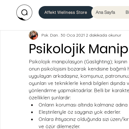
Ana Sayfa
B
Affekt Wellness Store
Psk. Dan..
30 Oca 2021
2 dakikada okunur
Psikolojik Mani
Psikolojik manipülasyon (Gaslighting); kişinin 
onun psikolojisini bozarak kendisine bağımlı 
uygulayan arkadaşınız, komşunuz, patronunuz ve
oyunları ve tekniklerle kendi bilgileri dışınd
yönlendirme yapmaktadırlar. Belli bir karakter
özellikleri şunlardır:
Onların koruması altında kalmanız adına 
Eleştirileriyle öz saygınızı yok ederler.
Onlara ihtiyacınız olduğunda sizi üzen/k
ve özür dilemezler.