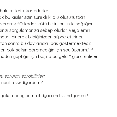
akikatleri inkar ederler.
bu kişiler sizin sürekli kilolu oluşunuzdan 
i vererek "O kadar kötü bir insansın ki sağlığını 
nizi sorgulamanıza sebep olurlar. Veya emin 
ur." diyerek bildiğinizden şüphe ettirirler. 
ktan sonra bu davranışlar baş göstermektedir. 
Sen çok safsın göremediğin için söylüyorum.'', '' 
dan yaptığın için başına bu geldi.'' gibi cümleleri 
soruları sorabilirler:
 nasıl hissediyordum?
, yoksa onaylanma ihtiyacı mı hissediyorum?