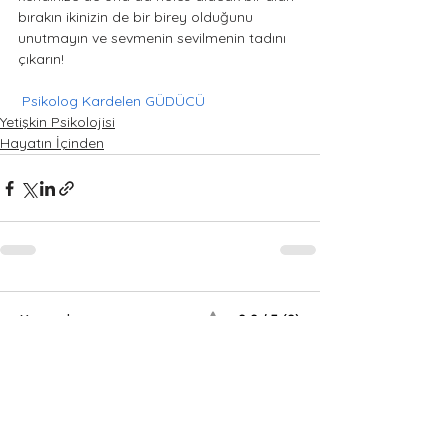
bırakın ikinizin de bir birey olduğunu 
unutmayın ve sevmenin sevilmenin tadını 
çıkarın! 
Psikolog Kardelen GÜDÜCÜ
Yetişkin Psikolojisi
Hayatın İçinden
Yorumlar
0.0 / 5 (0)
Yorum yapın ve puanlayın...