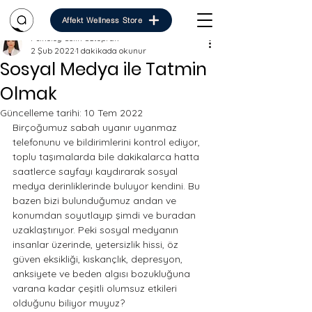
Affekt Wellness Store
Psikolog Selin Öztoprak
2 Şub 2022
1 dakikada okunur
Sosyal Medya ile Tatmin
Olmak
Güncelleme tarihi:
10 Tem 2022
Birçoğumuz sabah uyanır uyanmaz 
telefonunu ve bildirimlerini kontrol ediyor, 
toplu taşımalarda bile dakikalarca hatta 
saatlerce sayfayı kaydırarak sosyal 
medya derinliklerinde buluyor kendini. Bu 
bazen bizi bulunduğumuz andan ve 
konumdan soyutlayıp şimdi ve buradan 
uzaklaştırıyor. Peki sosyal medyanın 
insanlar üzerinde, yetersizlik hissi, öz 
güven eksikliği, kıskançlık, depresyon, 
anksiyete ve beden algısı bozukluğuna 
varana kadar çeşitli olumsuz etkileri 
olduğunu biliyor muyuz? 