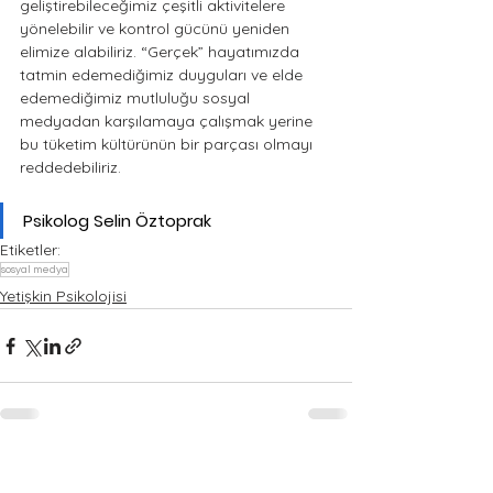
geliştirebileceğimiz çeşitli aktivitelere 
yönelebilir ve kontrol gücünü yeniden 
elimize alabiliriz. “Gerçek” hayatımızda 
tatmin edemediğimiz duyguları ve elde 
edemediğimiz mutluluğu sosyal 
medyadan karşılamaya çalışmak yerine 
bu tüketim kültürünün bir parçası olmayı 
reddedebiliriz. 
Psikolog Selin Öztoprak
Etiketler:
sosyal medya
Yetişkin Psikolojisi
Yorumlar
0.0 / 5 (0)