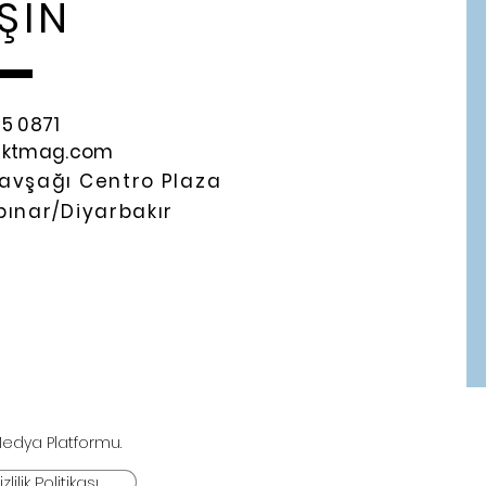
ŞIN
95 0871
fektmag.com
avşağı Centro Plaza
ınar/Diyarbakır
 Medya Platformu.
zlilik Politikası