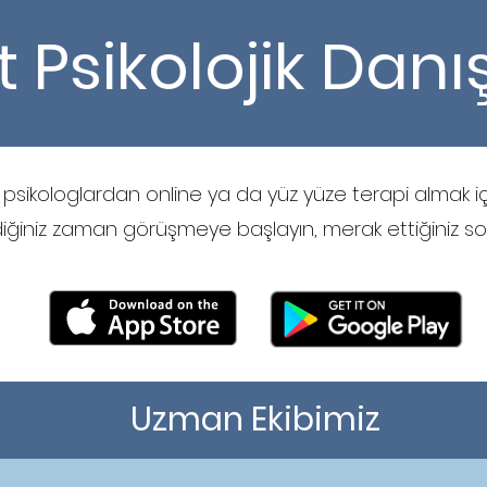
t Psikolojik Dan
psikologlardan online ya da yüz yüze terapi almak
diğiniz zaman görüşmeye başlayın, merak ettiğiniz sor
Uzman Ekibimiz