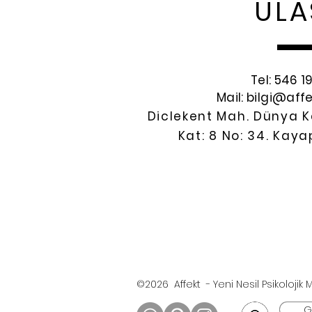
ULA
Tel:
546 1
Mail:
bilgi@af
Diclekent Mah. Dünya K
Kat: 8 No: 34.
Kayap
©2026 Affekt - Yeni Nesil Psikolojik
Gi