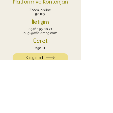
Platform ve Kontenjan
Zoom, online
90 Kişi
İletişim
0546 195 08 71
bilgi@affektmag.com
Ücret
250 Tl
Kaydol
Burada her şey siz daha iyi hissedin diye.
©2026 Affekt - Yeni Nesil Psikolojik Medya
Platformu.