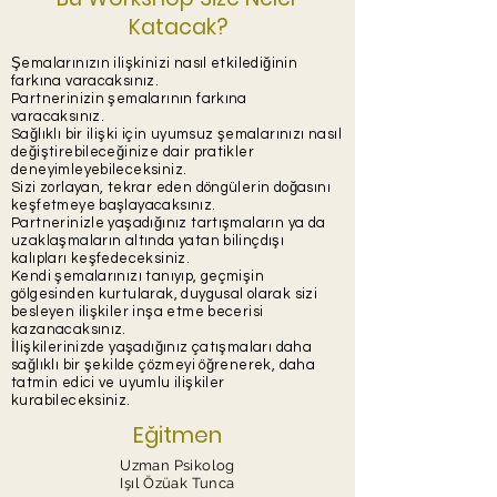
Katacak?
Şemalarınızın ilişkinizi nasıl etkilediğinin
farkına varacaksınız.
Partnerinizin şemalarının farkına
varacaksınız.
Sağlıklı bir ilişki için uyumsuz şemalarınızı nasıl
değiştirebileceğinize dair pratikler
deneyimleyebileceksiniz.
Sizi zorlayan, tekrar eden döngülerin doğasını
keşfetmeye başlayacaksınız.
Partnerinizle yaşadığınız tartışmaların ya da
uzaklaşmaların altında yatan bilinçdışı
kalıpları keşfedeceksiniz.
Kendi şemalarınızı tanıyıp, geçmişin
gölgesinden kurtularak, duygusal olarak sizi
besleyen ilişkiler inşa etme becerisi
kazanacaksınız.
İlişkilerinizde yaşadığınız çatışmaları daha
sağlıklı bir şekilde çözmeyi öğrenerek, daha
tatmin edici ve uyumlu ilişkiler
kurabileceksiniz.
Eğitmen
Uzman Psikolo
g
Işıl Özüak Tunca