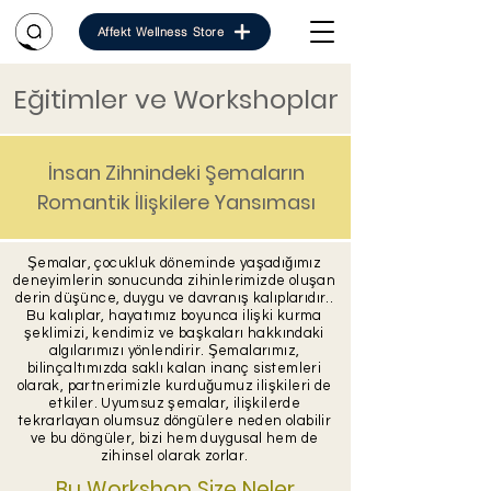
Affekt Wellness Store
Eğitimler ve Workshoplar
İnsan Zihnindeki Şemaların
Romantik İlişkilere Yansıması
Şemalar, çocukluk döneminde yaşadığımız
deneyimlerin sonucunda zihinlerimizde oluşan
derin düşünce, duygu ve davranış kalıplarıdır..
Bu kalıplar, hayatımız boyunca ilişki kurma
şeklimizi, kendimiz ve başkaları hakkındaki
algılarımızı yönlendirir. Şemalarımız,
bilinçaltımızda saklı kalan inanç sistemleri
olarak, partnerimizle kurduğumuz ilişkileri de
etkiler. Uyumsuz şemalar, ilişkilerde
tekrarlayan olumsuz döngülere neden olabilir
ve bu döngüler, bizi hem duygusal hem de
zihinsel olarak zorlar.
Bu Workshop Size Neler