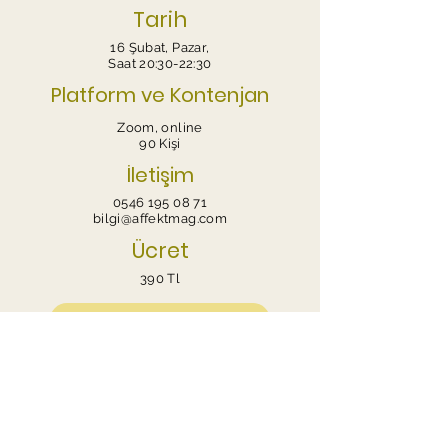
Tarih
16 Şubat, Pazar
,
Saat 20:30-22:30
Platform ve Kontenjan
Zoom, online
90 Kişi
İletişim
0546 195 08 71
bilgi@affektmag.com
Ücret
390 Tl
Kaydol
Burada her şey siz daha iyi hissedin diye.