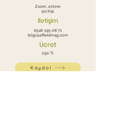
Zoom, online
90 Kişi
İletişim
0546 195 08 71
bilgi@affektmag.com
Ücret
250 Tl
Kaydol
Burada her şey siz daha iyi hissedin diye.
©2026 Affekt - Yeni Nesil Psikolojik Medya
Platformu.