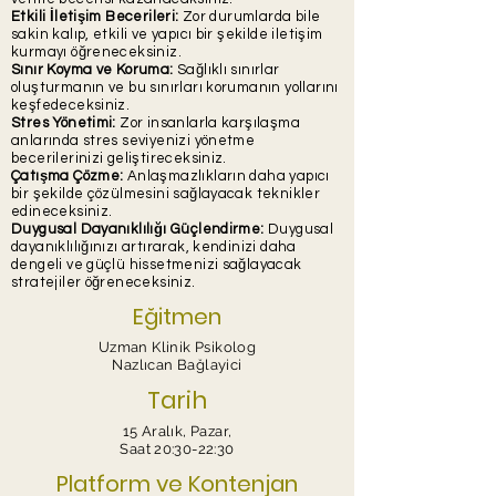
Etkili İletişim Becerileri:
Zor durumlarda bile
sakin kalıp, etkili ve yapıcı bir şekilde iletişim
kurmayı öğreneceksiniz.
Sınır Koyma ve Koruma:
Sağlıklı sınırlar
oluşturmanın ve bu sınırları korumanın yollarını
keşfedeceksiniz.
Stres Yönetimi:
Zor insanlarla karşılaşma
anlarında stres seviyenizi yönetme
becerilerinizi geliştireceksiniz.
Çatışma Çözme:
Anlaşmazlıkların daha yapıcı
bir şekilde çözülmesini sağlayacak teknikler
edineceksiniz.
Duygusal Dayanıklılığı Güçlendirme:
Duygusal
dayanıklılığınızı artırarak, kendinizi daha
dengeli ve güçlü hissetmenizi sağlayacak
stratejiler öğreneceksiniz.
Eğitmen
Uzman Klinik Psikolog
Nazlıcan Bağlayici
Tarih
15 Aralık, Pazar
,
Saat 20:30-22:30
Platform ve Kontenjan