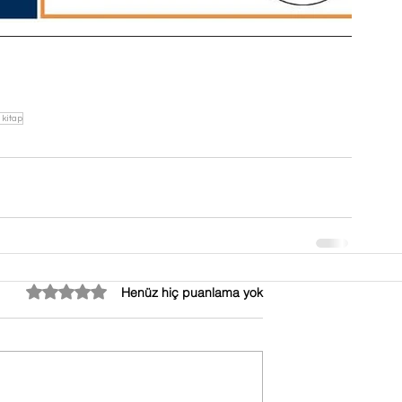
 kitap
5 üzerinden 0 yıldız
Henüz hiç puanlama yok