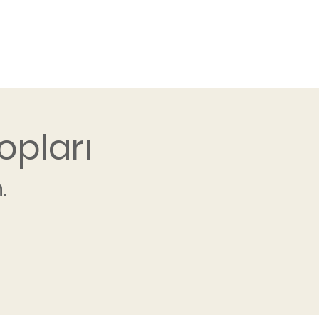
opları
.