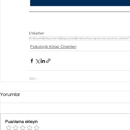
Etiketler:
Anksiyete
kitap önerisi
başa çıkma
Anskiyeteyi aşmanıza yardımcı olacak 7
Psikolojik Kitap Önerileri
Yorumlar
Puanlama ekleyin