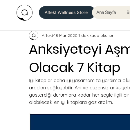
Ana Sayfa
B
Affekt Wellness Store
Affekt
18 Mar 2020
1 dakikada okunur
Anksiyeteyi Aş
Olacak 7 Kitap
İyi kitaplar daha iyi yaşamamıza yardımcı olur
araçları sağlayabilir. Ani ve düzensiz anksiye
gösterdiği durumlara kadar her şeyle ilgili bi
olabilecek en iyi kitaplara göz atalım.