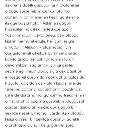
Aşkı en şiddetli yaşayanların platonikler 
olduğu söylenebilir. Çünkü tutulma 
dönemini bitirmenin en kesin yöntemi o 
ilişkiye başlamaktır. Aşkın en yoğun 
hissedilen hâli, ilişki ilerledikçe azalır. 
Yaşanamayan aşkta birey, aşık olduğu 
kişinin her hareketiyle, her cümlesiyle 
umutlanır. Alışkanlık oluşmadığı için 
duygular inişli çıkışlıdır. Evrimsel olarak 
bakıldığında ise; aşk tamamen türün 
devamlılığını sağlamak için iyi genleri 
seçme eğilimidir. Dolayısıyla aşk basit bir 
emosyonel durumdan çok daha fazlasıdır. 
Fizyolojik açıdan aşık olan kişide; ellerde 
terleme, çarpıntı, konuşmanın bozulması, 
yerinde duramama, yutkunma frekansının 
artışı, iştahta azalma görülebilir. Duygusal 
açıdan aşık olan kişide; çok yoğun bir 
şekilde neşeli olma hali vardır. Aşık olduğu 
kişiyi obsesif bir şekilde düşünür. Sürekli 
olarak aşık olunan kişiyi görme isteği, 