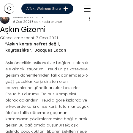
Affekt Wellness Store
İlayda Burcu Kılınç
6 Oca 2021
3 dakikada okunur
Aşkın Gizemi
Güncelleme tarihi:
7 Oca 2021
"Aşkın karşıtı nefret değil, 
kayıtsızlıktır." Jacques Lacan
Aşkı öncelikle psikanalizle bağlantılı olarak 
ele almak istiyorum. Freud’un psikoseksüel 
gelişim dönemlerinden fallik dönemde(3-6 
yaş) çocuklar karşı cinsten olan 
ebeveynlerine yönelik arzular beslerler. 
Freud bu durumu Odipus Kompleksi 
olarak adlandırır. Freud’a göre kızlarda ve 
erkeklerde karşı cinse karşı tutumlar büyük 
ölçüde fallik dönemde yaşanan 
karmaşanın çözümlenmesine bağlı olarak 
gelişir. Bu bağlamda düşünürsek; aşk 
aslında çocukluktan itibaren şekillenmeye 