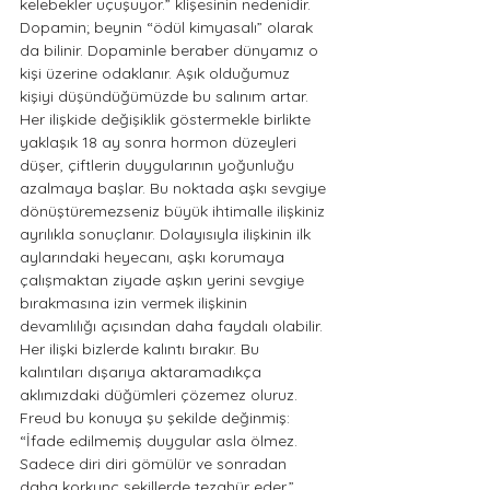
kelebekler uçuşuyor.” klişesinin nedenidir. 
Dopamin; beynin “ödül kimyasalı” olarak 
da bilinir. Dopaminle beraber dünyamız o 
kişi üzerine odaklanır. Aşık olduğumuz 
kişiyi düşündüğümüzde bu salınım artar. 
Her ilişkide değişiklik göstermekle birlikte 
yaklaşık 18 ay sonra hormon düzeyleri 
düşer, çiftlerin duygularının yoğunluğu 
azalmaya başlar. Bu noktada aşkı sevgiye 
dönüştüremezseniz büyük ihtimalle ilişkiniz 
ayrılıkla sonuçlanır. Dolayısıyla ilişkinin ilk 
aylarındaki heyecanı, aşkı korumaya 
çalışmaktan ziyade aşkın yerini sevgiye 
bırakmasına izin vermek ilişkinin 
devamlılığı açısından daha faydalı olabilir. 
Her ilişki bizlerde kalıntı bırakır. Bu 
kalıntıları dışarıya aktaramadıkça 
aklımızdaki düğümleri çözemez oluruz. 
Freud bu konuya şu şekilde değinmiş: 
“İfade edilmemiş duygular asla ölmez. 
Sadece diri diri gömülür ve sonradan 
daha korkunç şekillerde tezahür eder.” 