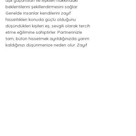
aşk yaşantıları ve ilişkileri hakkındaki 
beklentilerini şekillendirmesini sağlar. 
Genelde insanlar kendilerini zayıf 
hissettikleri konuda güçlü olduğunu 
düşündükleri kişileri eş, sevgili olarak tercih 
etme eğilimine sahiptirler. Partnerinizle 
tam, bütün hissetmek ayrıldığınızda yarım 
kaldığınızı düşünmenize neden olur. Zayıf 
ve güçlü yönlerimizin farkında olmamız, 
eksiklerimizin üzerine düşünüp artıya 
çevirmeye çalışmamız, bizim elimizde 
değilse de bunları kabul etmeye yönelik 
çalışmalar yapmamız aşık olduğumuz 
kişiye bağımlı olmamamızı sağlar. Son 
olarak; aşk acısı çekiyorsanız duygularınızı 
bastırmamanızı öneririm. Duygularımıza 
izin vermek, mutluluk kadar acıyı da 
kucaklamak ve bu acının geçeceğini 
biliyor olmak bizi rahatlatır. Üzülmekten, 
ağlamaktan korkmadığımız, yaşadığımız 
her duygunun hakkını verebildiğimiz günler 
diliyorum.