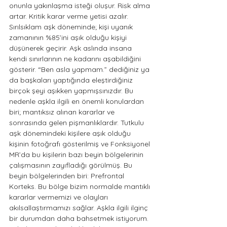
onunla yakınlaşma isteği oluşur. Risk alma 
artar. Kritik karar verme yetisi azalır. 
Sırılsıklam aşk döneminde; kişi uyanık 
zamanının %85’ini aşık olduğu kişiyi 
düşünerek geçirir. Aşk aslında insana 
kendi sınırlarının ne kadarını aşabildiğini 
gösterir. “Ben asla yapmam.” dediğiniz ya 
da başkaları yaptığında eleştirdiğiniz 
birçok şeyi aşıkken yapmışsınızdır. Bu 
nedenle aşkla ilgili en önemli konulardan 
biri; mantıksız alınan kararlar ve 
sonrasında gelen pişmanlıklardır. Tutkulu 
aşk dönemindeki kişilere aşık olduğu 
kişinin fotoğrafı gösterilmiş ve Fonksiyonel 
MR’da bu kişilerin bazı beyin bölgelerinin 
çalışmasının zayıfladığı görülmüş. Bu 
beyin bölgelerinden biri: Prefrontal 
Korteks. Bu bölge bizim normalde mantıklı 
kararlar vermemizi ve olayları 
akılsallaştırmamızı sağlar. Aşkla ilgili ilginç 
bir durumdan daha bahsetmek istiyorum. 