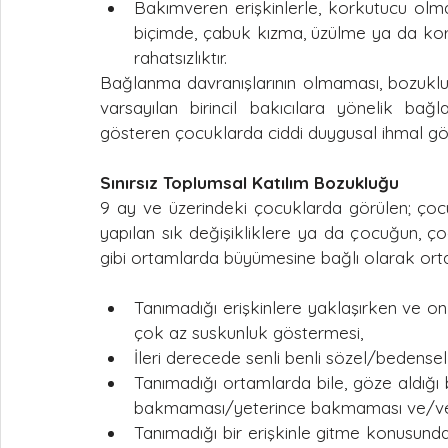
Bakımveren erişkinlerle, korkutucu olmay
biçimde, çabuk kızma, üzülme ya da kork
rahatsızlıktır.
Bağlanma davranışlarının olmaması, bozuklukt
varsayılan birincil bakıcılara yönelik bağ
gösteren çocuklarda ciddi duygusal ihmal gö
Sınırsız Toplumsal Katılım Bozukluğu
9 ay ve üzerindeki çocuklarda görülen; çoc
yapılan sık değişikliklere ya da çocuğun, 
gibi ortamlarda büyümesine bağlı olarak ort
Tanımadığı erişkinlere yaklaşırken ve o
çok az suskunluk göstermesi,
İleri derecede senli benli sözel/bedense
Tanımadığı ortamlarda bile, göze aldığı 
bakmaması/yeterince bakmaması ve/v
Tanımadığı bir erişkinle gitme konusund