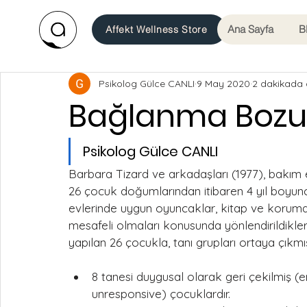
Ana Sayfa
B
Affekt Wellness Store
Psikolog Gülce CANLI
9 May 2020
2 dakikada 
Bağlanma Bozuk
Psikolog Gülce CANLI
Barbara Tizard ve arkadaşları (1977), bakım 
26 çocuk doğumlarından itibaren 4 yıl boyu
evlerinde uygun oyuncaklar, kitap ve koruma 
mesafeli olmaları konusunda yönlendirildikler
yapılan 26 çocukla, tanı grupları ortaya çıkmış
8 tanesi duygusal olarak geri çekilmiş (e
unresponsive) çocuklardır.