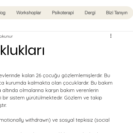
log
Workshoplar
Psikoterapi
Dergi
Bizi Tanıyın
okunur
lukları
evlerinde kalan 26 çocuğu gözlemlemişlerdir. Bu 
nca kurumda kalmakta olan çocuklardır. Bu bakım 
altında olmalarına karşın bakım verenlerin 
i bir sistem yürütülmektedir. Gözlem ve takip 
tır.
motionally withdrawn) ve sosyal tepkisiz (social 