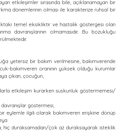
an etkileşimler sırasında bile, açıklanamayan bir 
ma dönemlerinin olması ile karakterize ruhsal bir 
aki temel eksikliktir ve hastalık göstergesi olan 
lanma davranışlarının olmamasıdır. Bu bozukluğu 
rülmektedir.
uğa yetersiz bir bakım verilmesine, bakımverende 
çocuk-bakımveren oranının yüksek olduğu kurumlar 
aya çıkan, çocuğun,
nlarla etkileşim kurarken suskunluk göstermemesi/
l davranışlar göstermesi,
bir eylemle ilgili olarak bakımveren erişkine dönüp 
eya
a, hiç duraksamadan/çok az duraksayarak isteklik 