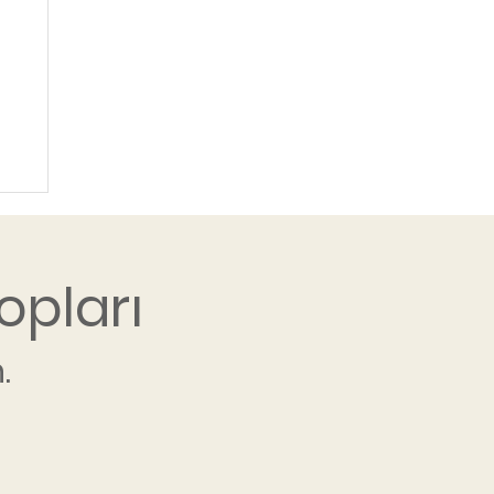
opları
.