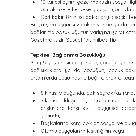
10 tanesi ayrım gözetmeksizin sosyal, ilgi
olmak üzere herkese yapışan çocuklardır
Geri kalan 8’nin ise bakıcılarıyla seçici 
Bu çalışma uygunsuz bakım verme ya da anne
bağlanma bozukluğunun varlığına işaret etmişt
Gözetmeksizin Sosyal (disinhibe) Tip
Tepkisel Bağlanma Bozukluğu
9 ay-5 yaş arasında görülen; çocuğa yetersiz
değişikliklere ya da çocuğun, çocuk-bak
ortamlarda büyümesine bağlı olarak ortaya 
Sıkıntısı olduğunda, çok seyrek/az rahatl
Sıkıntısı olduğunda, rahatlatılmaya çok
erişkinlere karşı kısıtlı, duygusal açıd
yanında,
Başkalarına karşı çok az sosyal ve duyg
Olumlu duygulanım kısıtlılığının veya