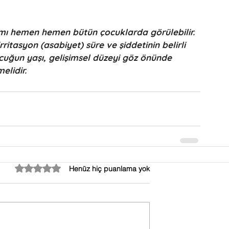
amı hemen hemen bütün çocuklarda görülebilir. 
irritasyon (asabiyet) süre ve şiddetinin belirli 
cuğun yaşı, gelişimsel düzeyi göz önünde 
elidir.
5 üzerinden 0 yıldız
Henüz hiç puanlama yok