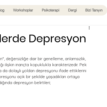
log
Workshoplar
Psikoterapi
Dergi
Bizi Tanıyın
lerde Depresyon
 değersizliğe dair bir genelleme, anlamsızlık, 
ı ilişkin inançta kopuklukla karakterizedir. Pek 
 da dolaylı yoldan depresyonu ifade ettiklerini 
esyonu açık bir şekilde yaşadıkları ortaya 
ğında depresyon belirtileri;