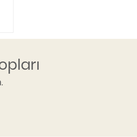
opları
.