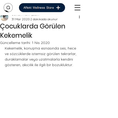
Affekt Wellness Store
Osman Melih Çabık
31 Mar 2020
2 dakikada okunur
Çocuklarda Görülen
Kekemelik
Güncelleme tarihi:
1 Nis 2020
Kekemelik, konuşma esnasında ses, hece 
ve sözcüklerde istemsiz görülen tekrarlar, 
duraklamalar veya uzatmalarla kendini 
gösteren, akıcılık ile ilgili bir bozukluktur.