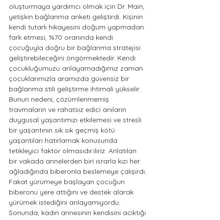
oluşturmaya yardımcı olmak için Dr. Main, 
yetişkin bağlanma anketi geliştirdi. Kişinin 
kendi tutarlı hikayesini doğum yapmadan 
fark etmesi, %70 oranında kendi 
çocuğuyla doğru bir bağlanma stratejisi 
geliştirebileceğini öngörmektedir. Kendi 
çocukluğumuzu anlayamadığımız zaman 
çocuklarımızla aramızda güvensiz bir 
bağlanma stili geliştirme ihtimali yükselir. 
Bunun nedeni, çözümlenmemiş 
travmaların ve rahatsız edici anıların 
duygusal yaşantımızı etkilemesi ve stresli 
bir yaşantının sık sık geçmiş kötü 
yaşantıları hatırlamak konusunda 
tetikleyici faktör olmasıdır.iliriz. Anlatılan 
bir vakada annelerden biri ısrarla kızı her 
ağladığında biberonla beslemeye çalışırdı. 
Fakat yürümeye başlayan çocuğun 
biberonu yere attığını ve destek alarak 
yürümek istediğini anlayamıyordu. 
Sonunda, kadın annesinin kendisini acıktığı 