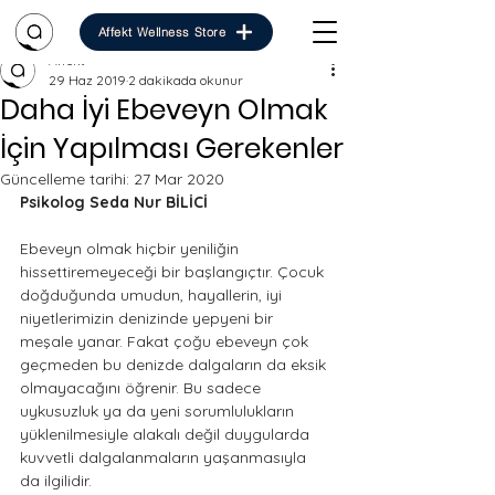
Affekt Wellness Store
Affekt
29 Haz 2019
2 dakikada okunur
Daha İyi Ebeveyn Olmak
İçin Yapılması Gerekenler
Güncelleme tarihi:
27 Mar 2020
Psikolog Seda Nur BİLİCİ 
Ebeveyn olmak hiçbir yeniliğin 
hissettiremeyeceği bir başlangıçtır. Çocuk 
doğduğunda umudun, hayallerin, iyi 
niyetlerimizin denizinde yepyeni bir 
meşale yanar. Fakat çoğu ebeveyn çok 
geçmeden bu denizde dalgaların da eksik 
olmayacağını öğrenir. Bu sadece 
uykusuzluk ya da yeni sorumlulukların 
yüklenilmesiyle alakalı değil duygularda 
kuvvetli dalgalanmaların yaşanmasıyla 
da ilgilidir.