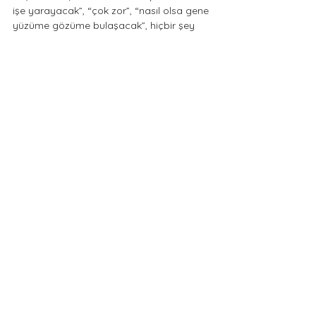
işe yarayacak”, “çok zor”, “nasıl olsa gene 
yüzüme gözüme bulaşacak”, hiçbir şey 
düzelmeyecek” gibi. Kendinizi sık sık 
bunları düşünürken buluyorsanız şunu da 
kendinize hatırlatmakta fayda olabilir: bu 
düşünceler de depresyon belirtisidir ve 
harekete geçmek, acı verici 
düşüncelerden uzaklaşmaya yardımcı 
olacaktır.
Ne Zaman Uzman Yardımı 
Almam Gerekir?
Yaşadığınız (ya da bir yakınınızın 
yaşadığı) belirtiler giderek artıyorsa ve 
şiddetleniyor ise, hayatı kaliteli bir biçimde 
sürdürmeye engel olacak düzeyde ise, 
yaşadığınız sıkıntı artık sizi bunaltıyor ise 
ve intihar bir seçenek gibi görünmeye 
başladıysa, muhakkak bir ruh sağlığı 