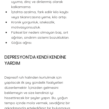
uyuma, dinç ve dinlenmiş olarak 
kalkamama. 
İştahta azalma, fark edilir kilo kaybı 
veya tıkanırcasına yeme, kilo artışı. 
Kronik yorgunluk, isteksizlik, 
motivasyonsuzluk. 
Fiziksel bir nedeni olmayan baş, sırt 
ağrıları, sindirim sistemi bozuklukları. 
Göğüs ağrısı.
DEPRESYON'DA KENDİ KENDİNE 
YARDIM
Depresif ruh halinden kurtulmak için 
yapılacak ilk şey gündelik faaliyetleri 
düzenlemektir. İçinizden gelmesini 
beklemeyin ve size kendinizi iyi 
hissettirecek bir şeyler yapın. Bu, yoğun 
tempo içinde mola vermek, sevdiğiniz bir 
arkadaşınızla ertelediğiniz bir buluşmaya 