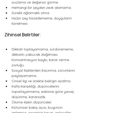
suçlama ve değersiz görme.
Herhangi bir şeyden zevk alamama. 
Sürekli ağlamaklı olma. 
Hiçbir şey hissedememe, duyguların 
körelmesi
Zihinsel Belirtiler:
Dikkati toplayamama, sürdürememe, 
dikkatin çabucak dağılması. 
Konsantrasyon kaybı, karar verme 
zorluğu. 
Sosyal ilişkilerden kaçınma, sorunlarını 
paylaşamama.
Cinsel ilgi ve istekte belirgin azalma. 
Kafa karışıklığı, düşüncelerini 
toparlayamama, eskisine göre yavaş 
düşünme, kararsızlık. 
Ölüme ilişkin düşünceler. 
Kötümser bakış açısı; bugünün 
anlamsız, geçmişin kayıp, geleceğin 