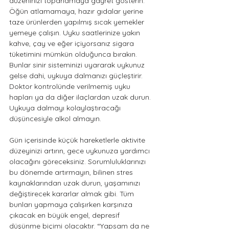
düzeninizi toparlamaya gayret gösterin. 
Öğün atlamamaya, hazır gıdalar yerine 
taze ürünlerden yapılmış sıcak yemekler 
yemeye çalışın. Uyku saatlerinize yakın 
kahve, çay ve eğer içiyorsanız sigara 
tüketimini mümkün olduğunca bırakın. 
Bunlar sinir sisteminizi uyararak uykunuz 
gelse dahi, uykuya dalmanızı güçleştirir. 
Doktor kontrolünde verilmemiş uyku 
hapları ya da diğer ilaçlardan uzak durun. 
Uykuya dalmayı kolaylaştıracağı 
düşüncesiyle alkol almayın. 
Gün içerisinde küçük hareketlerle aktivite 
düzeyinizi artırın, gece uykunuza yardımcı 
olacağını göreceksiniz. Sorumluluklarınızı 
bu dönemde artırmayın, bilinen stres 
kaynaklarından uzak durun, yaşamınızı 
değiştirecek kararlar almak gibi. Tüm 
bunları yapmaya çalışırken karşınıza 
çıkacak en büyük engel, depresif 
düşünme biçimi olacaktır. “Yapsam da ne 