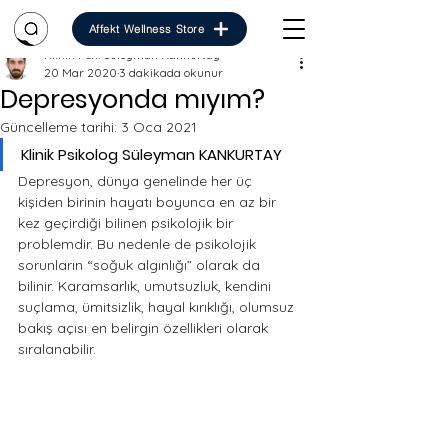
Affekt Wellness Store
Klinik Psk. Süleyman Kankurtay
20 Mar 2020
3 dakikada okunur
Depresyonda mıyım?
Güncelleme tarihi:
3 Oca 2021
Klinik Psikolog Süleyman KANKURTAY
Depresyon, dünya genelinde her üç 
kişiden birinin hayatı boyunca en az bir 
kez geçirdiği bilinen psikolojik bir 
problemdir. Bu nedenle de psikolojik 
sorunların “soğuk algınlığı” olarak da 
bilinir. Karamsarlık, umutsuzluk, kendini 
suçlama, ümitsizlik, hayal kırıklığı, olumsuz 
bakış açısı en belirgin özellikleri olarak 
sıralanabilir. 