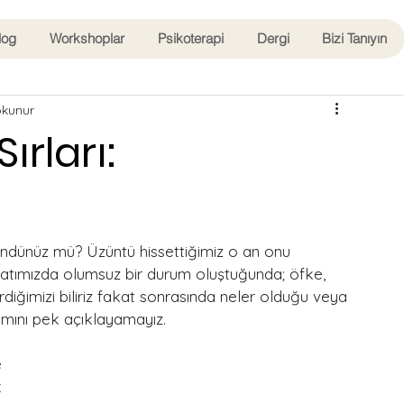
log
Workshoplar
Psikoterapi
Dergi
Bizi Tanıyın
okunur
ırları:
yatımızda olumsuz bir durum oluştuğunda; öfke, 
diğimizi biliriz fakat sonrasında neler olduğu veya 
ısmını pek açıklayamayız.
 