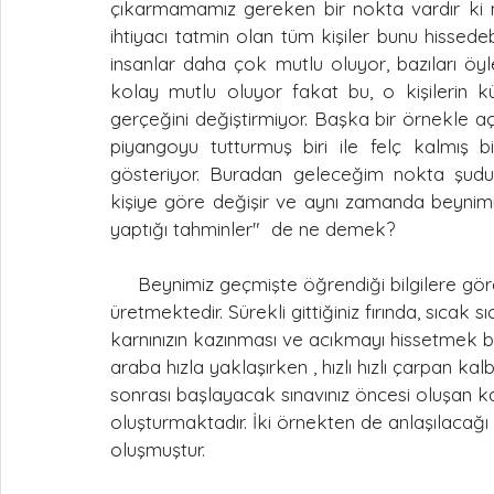
çıkarmamamız gereken bir nokta vardır ki mu
ihtiyacı tatmin olan tüm kişiler bunu hissedebil
insanlar daha çok mutlu oluyor, bazıları öyl
kolay mutlu oluyor fakat bu, o kişilerin kü
gerçeğini değiştirmiyor. Başka bir örnekle a
piyangoyu tutturmuş biri ile felç kalmış 
gösteriyor. Buradan geleceğim nokta şudu
kişiye göre değişir ve aynı zamanda beynimiz
yaptığı tahminler"  de ne demek? 
     Beynimiz geçmişte öğrendiği bilgilere göre, oluşan durumlara tahminler yaparak duygular 
üretmektedir. Sürekli gittiğiniz fırında, sıca
karnınızın kazınması ve acıkmayı hissetmek bu
araba hızla yaklaşırken , hızlı hızlı çarpan ka
sonrası başlayacak sınavınız öncesi oluşan ka
oluşturmaktadır. İki örnekten de anlaşılacağı ü
oluşmuştur.