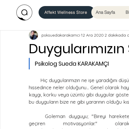
Ana Sayfa
B
Affekt Wellness Store
psksuedakarakamci
12 Ara 2020
2 dakikada 
Duygularımızın S
Psikolog Sueda KARAKAMÇI     
	Hiç duygularımızın ne işe yaradığını düşündünüz mü? Üzüntü hissettiğimiz o an onu 
hissedince neler olduğunu... Genel olarak ha
kaygı, korku veya üzüntü gibi duygular göster
bu duyguların bize ne gibi yararının olduğu k
     Goleman duyguyu; "Bireyi harekete 
geçiren motivasyonlar." olarak