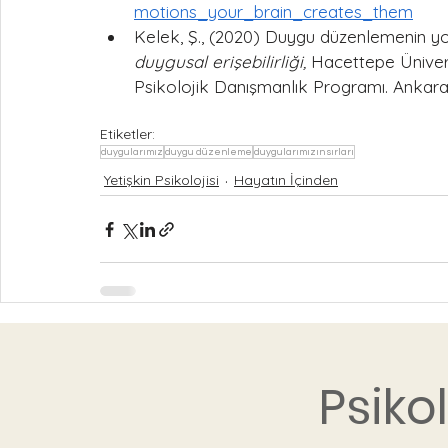
motions_your_brain_creates_them
Kelek, Ş., (2020) Duygu düzenlemenin yord
duygusal erişebilirliği,
 Hacettepe Ünivers
Psikolojik Danışmanlık Programı. Ankara
Etiketler:
duygularımız
duygu düzenleme
duygularımızın sırları
Yetişkin Psikolojisi
Hayatın İçinden
Psiko