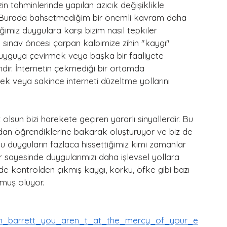
ir. Burada bahsetmediğim bir önemli kavram daha 
iğimiz duygulara karşı bizim nasıl tepkiler 
n sınav öncesi çarpan kalbimize zihin "kaygı" 
duyguya çevirmek veya başka bir faaliyete 
dir. İnternetin çekmediği bir ortamda 
 veya sakince interneti düzeltme yollarını 
zdan öğrendiklerine bakarak oluşturuyor ve biz de 
 duyguların fazlaca hissettiğimiz kimi zamanlar 
r sayesinde duygularımızı daha işlevsel yollara 
nde kontrolden çıkmış kaygı, korku, öfke gibi bazı 
muş oluyor. 
man_barrett_you_aren_t_at_the_mercy_of_your_e