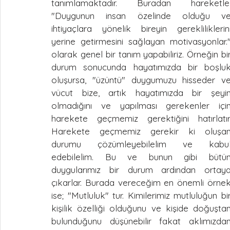
tanımlamaktadır. Buradan hareketle,
"Duygunun insan özelinde olduğu ve
ihtiyaçlara yönelik bireyin gerekliliklerini
yerine getirmesini sağlayan motivasyonlar."
olarak genel bir tanım yapabiliriz. Örneğin bir
durum sonucunda hayatımızda bir boşluk
oluşursa, "üzüntü" duygumuzu hisseder ve
vücut bize, artık hayatımızda bir şeyin
olmadığını ve yapılması gerekenler için
harekete geçmemiz gerektiğini hatırlatır.
Harekete geçmemiz gerekir ki oluşan
durumu çözümleyebilelim ve kabul
edebilelim. Bu ve bunun gibi bütün
duygularımız bir durum ardından ortaya
çıkarlar. Burada vereceğim en önemli örnek
ise; "Mutluluk" tur. Kimilerimiz mutluluğun bir
kişilik özelliği olduğunu ve kişide doğuştan
bulunduğunu düşünebilir fakat aklımızdan