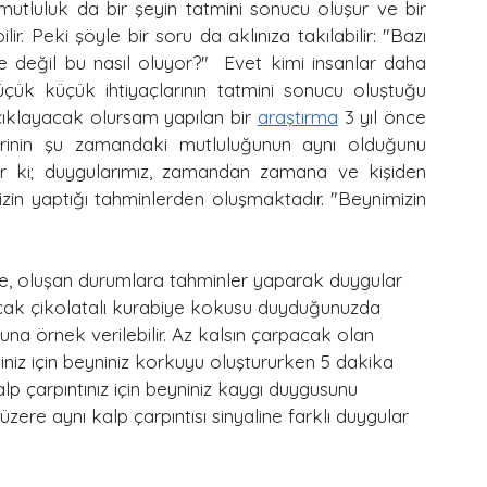
tluluk da bir şeyin tatmini sonucu oluşur ve bir 
ir. Peki şöyle bir soru da aklınıza takılabilir: "Bazı 
e değil bu nasıl oluyor?"  Evet kimi insanlar daha 
çük küçük ihtiyaçlarının tatmini sonucu oluştuğu 
çıklayacak olursam yapılan bir 
araştırma
 3 yıl önce 
birinin şu zamandaki mutluluğunun aynı olduğunu 
r ki; duygularımız, zamandan zamana ve kişiden 
in yaptığı tahminlerden oluşmaktadır. "Beynimizin 
k sıcak çikolatalı kurabiye kokusu duyduğunuzda 
na örnek verilebilir. Az kalsın çarpacak olan 
lbiniz için beyniniz korkuyu oluştururken 5 dakika 
lp çarpıntınız için beyniniz kaygı duygusunu 
zere aynı kalp çarpıntısı sinyaline farklı duygular 