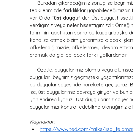
     Buradan çıkaracağımız sonuç ise beynimizin tahminlerinde yapılan azıcık değişiklikle 
tepkilerimizde farklılıklar yapabileceğimizd
var. O da "
üst duygu
" dur. Üst duygu, hissett
verdiğimiz veya neler hissettiğimizdir. Örneği
tahminini yaptıktan sonra bu kaygıyı başka 
kanalize etmek bizim yararımıza olacak işlem
öfkelendiğimizde, öfkelenmeyi devam ettirmek
aramak da gidilebilecek farklı yollardandır.
     Özetle, duygularımız olumlu veya olumsuz olsun bizi harekete geçiren yararlı sinyallerdir. Bu 
duyguları, beynimiz geçmişteki yaşantılarımı
bu duygular sayesinde harekete geçiyoruz. Bu
ise, üst duygularımız devreye giriyor ve bunla
yönlendirebiliyoruz.. Üst duygularımız sayesi
duygularımızı kontrol edebilme olanağımız ol
Kaynaklar: 
https://www.ted.com/talks/lisa_feld