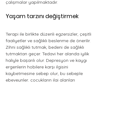
çalışmalar yapılmaktadır.
Yaşam tarzını değiştirmek
Terapi ile birlikte düzenli egzersizler, çeşitli 
faaliyetler ve sağlıklı beslenme de önerilir. 
Zihni sağlıklı tutmak, bedeni de sağlıklı 
tutmaktan geçer. Tedavi her alanda iyilik 
haliyle başarılı olur. Depresyon ve kaygı 
ergenlerin hobilere karşı ilgisini 
kaybetmesine sebep olur, bu sebeple 
ebeveynler, çocukların ilgi alanları 
konusunda özenli olmalıdır. Gençler ilgi 
duydukları alanda başarılı olabilmektedir. 
Çocuğun ihtiyaçlarına ve ilgi alanına göre 
yönlendirilmesi gerekmektedir.
#psikoloji
#depresyon
#ergen
#tedavi
#affektklinik
Çocuk ve Aile