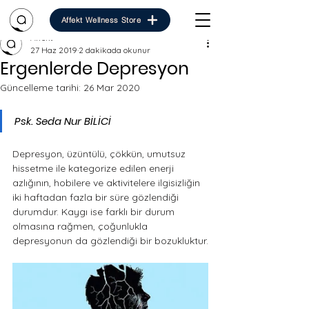
Affekt Wellness Store
Affekt
27 Haz 2019
2 dakikada okunur
Ergenlerde Depresyon
Güncelleme tarihi:
26 Mar 2020
Psk. Seda Nur BİLİCİ
Depresyon, üzüntülü, çökkün, umutsuz 
hissetme ile kategorize edilen enerji 
azlığının, hobilere ve aktivitelere ilgisizliğin 
iki haftadan fazla bir süre gözlendiği 
durumdur. Kaygı ise farklı bir durum 
olmasına rağmen, çoğunlukla 
depresyonun da gözlendiği bir bozukluktur.