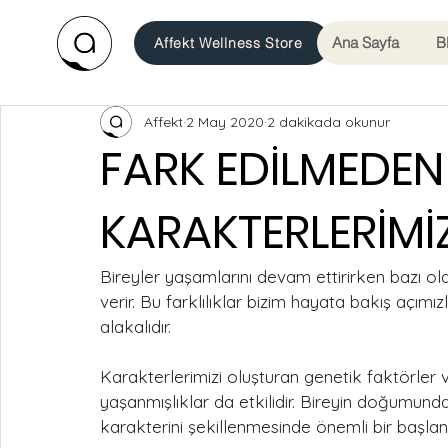
Ana Sayfa
B
Affekt Wellness Store
Affekt
2 May 2020
2 dakikada okunur
FARK EDİLMEDE
KARAKTERLERİMİ
Bireyler yaşamlarını devam ettirirken bazı olay
verir. Bu farklılıklar bizim hayata bakış açım
alakalıdır. 
Karakterlerimizi oluşturan genetik faktörler
yaşanmışlıklar da etkilidir. Bireyin doğumunda
karakterini şekillenmesinde önemli bir başlang