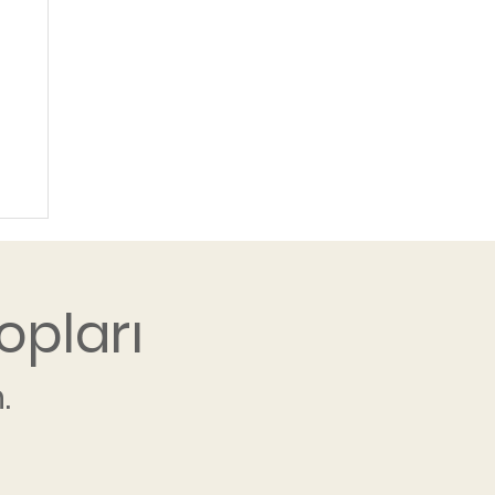
opları
.