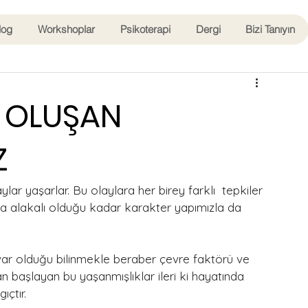
log
Workshoplar
Psikoterapi
Dergi
Bizi Tanıyın
N OLUŞAN
Z
lar yaşarlar. Bu olaylara her birey farklı  tepkiler 
ızla alakalı olduğu kadar karakter yapımızla da 
 var olduğu bilinmekle beraber çevre faktörü ve 
n başlayan bu yaşanmışlıklar ileri ki hayatında 
ıçtır.