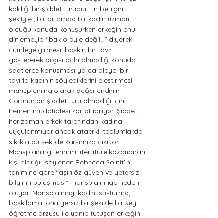
kaldığı bir şiddet türüdür. En belirgin 
şekliyle ; bir ortamda bir kadın uzmanı 
olduğu konuda konuşurken erkeğin onu 
dinlemeyip “bak o öyle değil…” diyerek 
cümleye girmesi, baskın bir tavır 
göstererek bilgisi dahi olmadığı konuda 
saatlerce konuşması ya da alaycı bir 
tavırla kadının söylediklerini eleştirmesi 
mansplaining olarak değerlendirilir. 
Görünür bir şiddet türü olmadığı için 
hemen müdahalesi zor olabiliyor. Şiddet 
her zaman erkek tarafından kadına 
uygulanmıyor ancak ataerkil toplumlarda 
sıklıkla bu şekilde karşımıza çıkıyor. 
Mansplaining terimini literatüre kazandıran 
kişi olduğu söylenen Rebecca Solnit’in 
tanımına göre “aşırı öz güven ve yetersiz 
bilginin buluşması” mansplaininge neden 
oluyor. Mansplaining; kadını susturma, 
baskılama, ona yersiz bir şekilde bir şey 
öğretme arzusu ile yanıp tutuşan erkeğin 