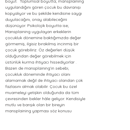
boyut.  Toplumsal boyutta; mansplaining 
uygulandığını gören çocuk bu davranışı 
kopyalıyor ve bu şekilde kendisine saygı 
duyulacağını, onay alabileceğini 
düşünüyor. Psikolojik boyutta ise; 
Mansplaining uygulayan erkeklerin 
çocukluk dönemine baktığımızda değer 
görmemiş, ilgisiz bırakılmış incinmiş bir 
çocuk görebiliriz. Öz değerleri düşük 
olduğundan değer görebilmek için 
üstünlük kurma ihtiyacı hissediyorlar . 
Bazen de mansplaining’in sebebi, 
çocukluk döneminde ihtiyacı olanı 
alamamak değil de ihtiyacı olandan çok 
fazlasını almak olabilir. Çocuk bu özel 
muameleyi yetişkin olduğunda da tüm 
çevresinden bekler hâle geliyor. Kendisiyle 
mutlu ve barışık olan bir bireyin 
mansplaining yapması söz konusu 
olamaz. Her psikolojik şiddet türünde 
olduğu gibi mansplaining’de de farkındalık 
kazanmak şiddeti önlemede ve 