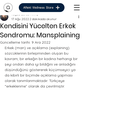
Affekt Wellness Store
İlayda Burcu Kılınç
17 Ağu 2022
2 dakikada okunur
Kendisini Yücelten Erkek
Sendromu: Mansplaining
Güncelleme tarihi:
9 Ara 2022
Erkek (man) ve açıklama (explaining) 
sözcüklerinin birleşiminden oluşan bu 
kavram, bir erkeğin bir kadına herhangi bir 
şeyi ondan daha iyi bildiğini ve anladığını 
düşündüğünü göstererek küçümseyici ya 
da kibirli bir biçimde açıklama yapması 
olarak tanımlanmaktadır. Türkçeye 
“erkeklenme” olarak da çevrilmiştir. 