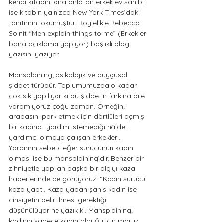
kendi kitabını ona anlatan erkek ev sahibi 
ise kitabın yalnızca New York Times’daki 
tanıtımını okumuştur. Böylelikle Rebecca 
Solnit “Men explain things to me” (Erkekler 
bana açıklama yapıyor) başlıklı blog 
yazısını yazıyor.
Mansplaining; psikolojik ve duygusal 
şiddet türüdür. Toplumumuzda o kadar 
çok sık yapılıyor ki bu şiddetin farkına bile 
varamıyoruz çoğu zaman. Örneğin; 
arabasını park etmek için dörtlüleri açmış 
bir kadına -yardım istemediği hâlde- 
yardımcı olmaya çalışan erkekler… 
Yardımın sebebi eğer sürücünün kadın 
olması ise bu mansplaining’dir. Benzer bir 
zihniyetle yapılan başka bir algıyı kaza 
haberlerinde de görüyoruz. “Kadın sürücü 
kaza yaptı. Kaza yapan şahıs kadın ise 
cinsiyetin belirtilmesi gerektiği 
düşünülüyor ne yazık ki. Mansplaining; 
kadının sadece kadın olduğu için maruz 