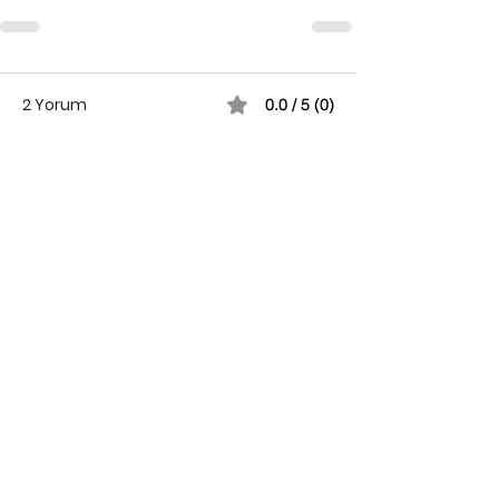
2 Yorum
0.0 / 5 (0)
Yorum yapın ve puanlayın...
En Yeni
Psk. Dan..
24 Oca 2021
Çok teşekkürler 🌸 
Beğen
Yanıtla
Özge Küçükkaya
24 Oca 2021