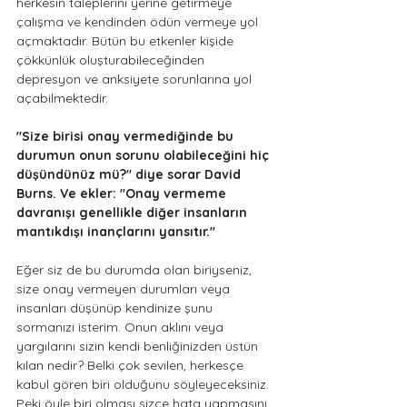
herkesin taleplerini yerine getirmeye 
çalışma ve kendinden ödün vermeye yol 
açmaktadır. Bütün bu etkenler kişide 
çökkünlük oluşturabileceğinden 
depresyon ve anksiyete sorunlarına yol 
açabilmektedir. 
''Size birisi onay vermediğinde bu 
durumun onun sorunu olabileceğini hiç 
düşündünüz mü?'' diye sorar David 
Burns. Ve ekler: ''Onay vermeme 
davranışı genellikle diğer insanların 
mantıkdışı inançlarını yansıtır.'' 
Eğer siz de bu durumda olan biriyseniz, 
size onay vermeyen durumları veya 
insanları düşünüp kendinize şunu 
sormanızı isterim. Onun aklını veya 
yargılarını sizin kendi benliğinizden üstün 
kılan nedir? Belki çok sevilen, herkesçe 
kabul gören biri olduğunu söyleyeceksiniz. 
Peki öyle biri olması sizce hata yapmasını 