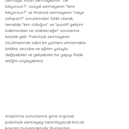
sermaye, insan sermayesinin “ne 
biliyorsun?”, sosyal sermayenin “kimi 
biliyorsun?” ve finansal sermayenin “neye 
sahipsin?” sorularından farklı olarak; 
temelde “kim olduğun” ve “pozitif gelişim 
bakımından ne olabileceğin” sorularına 
karşılık gelir. Psikolojik sermayenin 
ölçülmesinde sabit bir yöntem olmamakla 
birlikte, tecrübe ve eğitim yoluyla 
değişebilen ve gelişebilen bir yapıyı ifade 
ettiğini söyleyebiliriz. 
Araştırma sonuçlarına göre örgütsel 
psikolojik sermayeyi tanımlayacak birçok 
kavram bulunmaktadır. Bunlardan 