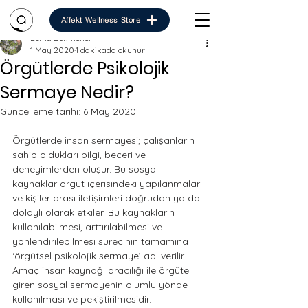
Affekt Wellness Store
Esma Dökmener
1 May 2020
1 dakikada okunur
Örgütlerde Psikolojik
Sermaye Nedir?
Güncelleme tarihi:
6 May 2020
Örgütlerde insan sermayesi; çalışanların 
sahip oldukları bilgi, beceri ve 
deneyimlerden oluşur. Bu sosyal 
kaynaklar örgüt içerisindeki yapılanmaları 
ve kişiler arası iletişimleri doğrudan ya da 
dolaylı olarak etkiler. Bu kaynakların 
kullanılabilmesi, arttırılabilmesi ve 
yönlendirilebilmesi sürecinin tamamına 
‘örgütsel psikolojik sermaye’ adı verilir. 
Amaç insan kaynağı aracılığı ile örgüte 
giren sosyal sermayenin olumlu yönde 
kullanılması ve pekiştirilmesidir. 