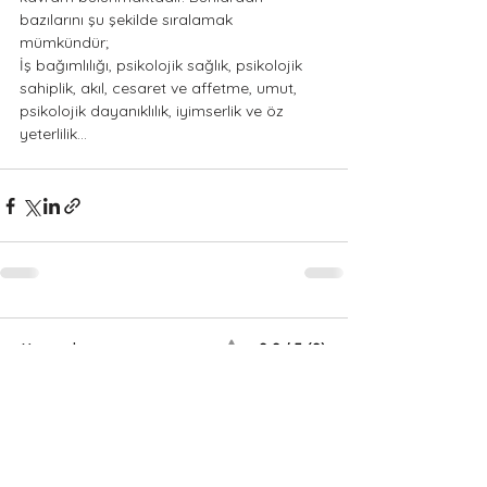
bazılarını şu şekilde sıralamak 
mümkündür; 
İş bağımlılığı, psikolojik sağlık, psikolojik 
sahiplik, akıl, cesaret ve affetme, umut, 
psikolojik dayanıklılık, iyimserlik ve öz 
yeterlilik…
Yorumlar
0.0 / 5 (0)
Yorum yapın ve puanlayın...