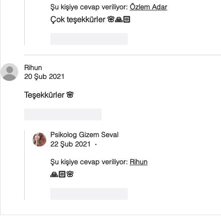
Şu kişiye cevap veriliyor:
Özlem Adar
Çok teşekkürler 🌸🙏🏻
Beğen
Yanıtla
Rihun
20 Şub 2021
Teşekkürler 🌸
Beğen
Yanıtla
Psikolog Gizem Seval
22 Şub 2021
•
Şu kişiye cevap veriliyor:
Rihun
🙏🏻🌸
Beğen
Yanıtla