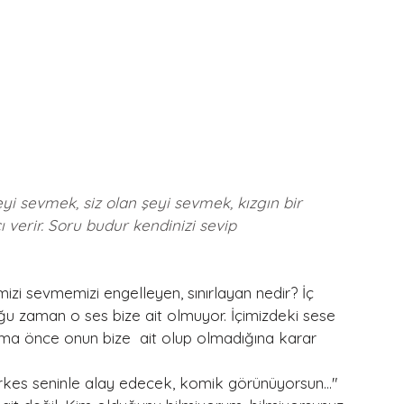
i sevmek, siz olan şeyi sevmek, kızgın bir 
ı verir. Soru budur kendinizi sevip 
zi sevmemizi engelleyen, sınırlayan nedir? İç 
u zaman o ses bize ait olmuyor. İçimizdeki sese 
 ama önce onun bize  ait olup olmadığına karar 
rkes seninle alay edecek, komik görünüyorsun..." 