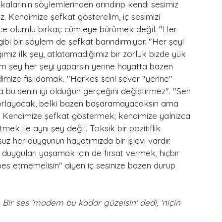
aşkalarının söylemlerinden arındırıp kendi sesimiz 
 Kendimize şefkat gösterelim, iç sesimizi 
ece olumlu birkaç cümleye bürümek değil. "Her 
 gibi bir söylem de şefkat barındırmıyor. "Her şeyi 
mız ilk şey, atlatamadığımız bir zorluk bizde yük 
ğim şey her şeyi yaparsın yerine hayatta bazen 
ize fısıldamak. "Herkes seni sever "yerine" 
bu senin iyi olduğun gerçeğini değiştirmez". "Sen 
i zorlayacak, belki bazen başaramayacaksın ama 
". Kendimize şefkat göstermek; kendimize yalnızca 
ek ile aynı şey değil. Toksik bir pozitiflik 
z her duygunun hayatımızda bir işlevi vardır. 
yguları yaşamak için de fırsat vermek, hiçbir 
 etmemelisin" diyen iç sesinize bazen durup 
. Bir ses 'madem bu kadar güzelsin' dedi, 'niçin 