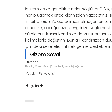
İç sesiniz size genellikle neler söylüyor ? Suçl
inanıp yapmak istediklerinizden vazgeçtiniz, 
mi ait o ses ? Yoksa acıması olmayan bir tanıdı
annenize, çocuğunuza, sevgilinize söylemekten 
cümlelerin kaçını kendinize de kuruyorsunuz? 
kelimelerle değiştirin. Bunları kendinizden duy
içinizdeki sese eleştirilmek yerine desteklenme
Gizem Seval
Etiketler:
Psikolog Gizem Seval
Öz şefkat
İç sesimiz
doğrular
Yetişkin Psikolojisi