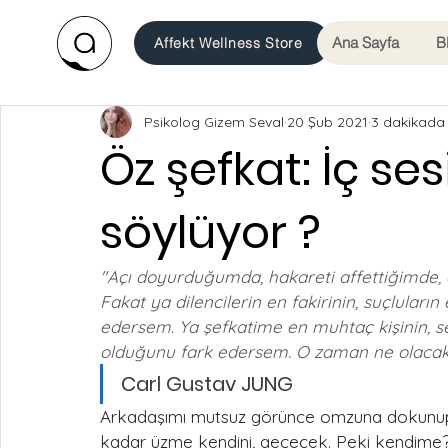
Ana Sayfa
B
Affekt Wellness Store
Psikolog Gizem Seval
20 Şub 2021
3 dakikada
Öz şefkat: İç se
söylüyor ?
"Açı doyurduğumda, hakareti affettiğimde,
Fakat ya dilencilerin en fakirinin, suçlular
edersem. Ya şefkatime en muhtaç kişinin,
olduğunu fark edersem. O zaman ne olacak
Carl Gustav JUNG
Arkadaşımı mutsuz görünce omzuna dokunup 
kadar üzme kendini, geçecek. Peki kendime?