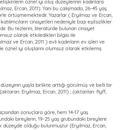
şkinlerin öznel iyi oluş düzeylerinin kadınlara 
maz, Ercan, 2011). Yani bu çalışmada, 26-45 yaş 
türle örtüşmemektedir. Yazarlar ( Eryılmaz ve Ercan, 
ılımcıların cinsiyetleri nedeniyle bazı eşitsizlikler 
ır. Bu tezlerini, literatürde bulunan cinsiyet 
lumsuz olarak etkiledikleri bilgisi ile 
lmaz ve Ercan, 2011 ) evli kadınların ev işleri ve 
 öznel iyi oluşlarını olumsuz olarak etkilemiş 
düzeyinin yaşla birlikte arttığı görülmüş ve belli bir 
ktaran: Eryılmaz, Ercan, 2011) ; (aktarılan: Ryff, 
açısından sonuçlara göre, hem 14-17 yaş 
ndaki bireylerin, 19-25 yaş grubundaki bireylere 
ek düzeyde olduğu bulunmuştur (Eryılmaz, Ercan, 