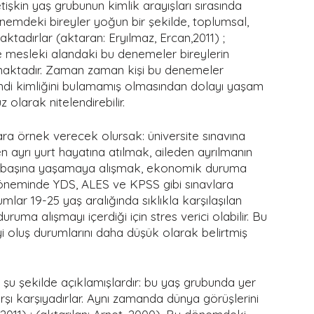
etişkin yaş grubunun kimlik arayışları sırasında 
dönemdeki bireyler yoğun bir şekilde, toplumsal, 
tadırlar (aktaran: Eryılmaz, Ercan,2011) ; 
ve mesleki alandaki bu denemeler bireylerin 
amaktadır. Zaman zaman kişi bu denemeler 
kendi kimliğini bulamamış olmasından dolayı yaşam 
larak nitelendirebilir. 
ra örnek verecek olursak: üniversite sınavına 
 ayrı yurt hayatına atılmak, aileden ayrılmanın 
ek başına yaşamaya alışmak, ekonomik duruma 
döneminde YDS, ALES ve KPSS gibi sınavlara 
umlar 19-25 yaş aralığında sıklıkla karşılaşılan 
uruma alışmayı içerdiği için stres verici olabilir. Bu 
i oluş durumlarını daha düşük olarak belirtmiş 
 şu şekilde açıklamışlardır: bu yaş grubunda yer 
arşı karşıyadırlar. Aynı zamanda dünya görüşlerini 