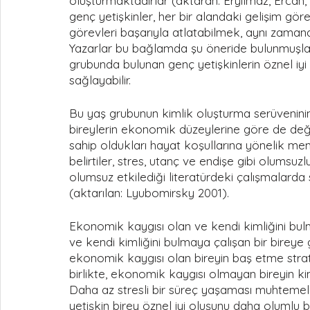
oluşturmaktadırlar (aktaran: Eryılmaz, Ercan,
genç yetişkinler, her bir alandaki gelişim göre
görevleri başarıyla atlatabilmek, aynı zamanda 
Yazarlar bu bağlamda şu öneride bulunmuşlard
grubunda bulunan genç yetişkinlerin öznel iyi 
sağlayabilir. 
Bu yaş grubunun kimlik oluşturma serüveninin
bireylerin ekonomik düzeylerine göre de değiş
sahip oldukları hayat koşullarına yönelik me
belirtiler, stres, utanç ve endişe gibi olumsuzlu
olumsuz etkilediği literatürdeki çalışmalarda s
(aktarılan: Lyubomirsky 2001). 
Ekonomik kaygısı olan ve kendi kimliğini bul
ve kendi kimliğini bulmaya çalışan bir bireye 
ekonomik kaygısı olan bireyin baş etme strat
birlikte, ekonomik kaygısı olmayan bireyin kim
Daha az stresli bir süreç yaşaması muhteme
yetişkin birey öznel iyi oluşunu daha olumlu bir