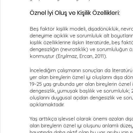
Öznel İyi Oluş ve Kişilik Özellikleri:
Beş faktör kişilik modeli, dışadönüklük, nevro
deneyime açıklık ve sorumluluk alt boyutları
kişilik özelliklerine ilişkin literatürde, beş 
dengesizliğin (nevrotiklik) ve sorumluluğun özn
konmuştur (Eryılmaz, Ercan, 2011). 
İncelediğim çalışmanın sonuçları da literatü
yer alan bireylerin öznel iyi oluşlarını dışa 
19-25 yaş grubunda yer alan bireylerin öznel i
dengesizlik, yumuşak başlılık ve sorumluluk; 2
oluşlarını duygusal açıdan dengesizlik ve soruml
açıklamaktadır. 
Yaş arttıkça işlevsel olarak önemi azalan dış
alan bireylerin öznel iyi oluşunu anlamlı düzey
hayatında daha aktif olan bu yaş grubu için so