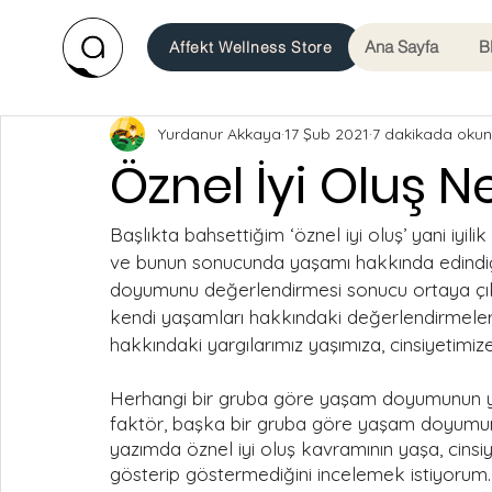
Ana Sayfa
B
Affekt Wellness Store
Yurdanur Akkaya
17 Şub 2021
7 dakikada okun
Öznel İyi Oluş N
Başlıkta bahsettiğim ‘öznel iyi oluş’ yani iyili
ve bunun sonucunda yaşamı hakkında edindiği 
doyumunu değerlendirmesi sonucu ortaya çıkan
kendi yaşamları hakkındaki değerlendirmeleri
hakkındaki yargılarımız yaşımıza, cinsiyetimize 
Herhangi bir gruba göre yaşam doyumunun yü
faktör, başka bir gruba göre yaşam doyumun
yazımda öznel iyi oluş kavramının yaşa, cinsiyet
gösterip göstermediğini incelemek istiyorum.