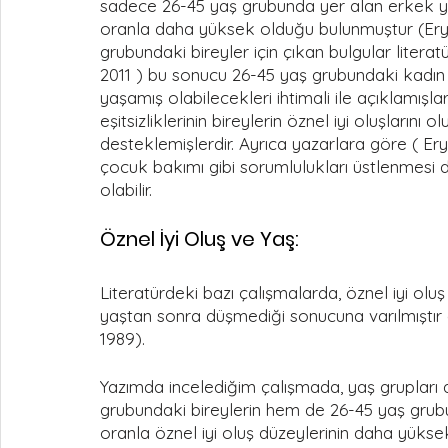
sadece 26-45 yaş grubunda yer alan erkek yeti
oranla daha yüksek olduğu bulunmuştur (Eryıl
grubundaki bireyler için çıkan bulgular litera
2011 ) bu sonucu 26-45 yaş grubundaki kadın kat
yaşamış olabilecekleri ihtimali ile açıklamışlard
eşitsizliklerinin bireylerin öznel iyi oluşlarını o
desteklemişlerdir. Ayrıca yazarlara göre ( Eryı
çocuk bakımı gibi sorumlulukları üstlenmesi de
olabilir. 
​Öznel İyi Oluş ve Yaş:
Literatürdeki bazı çalışmalarda, öznel iyi oluş 
yaştan sonra düşmediği sonucuna varılmıştır (a
1989). 
Yazımda incelediğim çalışmada, yaş grupları 
grubundaki bireylerin hem de 26-45 yaş grubu
oranla öznel iyi oluş düzeylerinin daha yüks