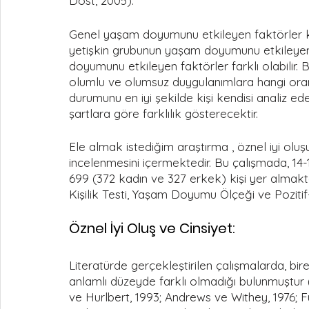
Dost, 2005).
Genel yaşam doyumunu etkileyen faktörler kişi
yetişkin grubunun yaşam doyumunu etkileyen
doyumunu etkileyen faktörler farklı olabilir.
olumlu ve olumsuz duygulanımlara hangi orand
durumunu en iyi şekilde kişi kendisi analiz ede
şartlara göre farklılık gösterecektir. 
Ele almak istediğim araştırma , öznel iyi oluşun
incelenmesini içermektedir. Bu çalışmada, 14
699 (372 kadın ve 327 erkek) kişi yer almakta
Kişilik Testi, Yaşam Doyumu Ölçeği ve Pozitif
Öznel İyi Oluş ve Cinsiyet:
Literatürde gerçekleştirilen çalışmalarda, birey
anlamlı düzeyde farklı olmadığı bulunmuştur (
ve Hurlbert, 1993; Andrews ve Withey, 1976; 