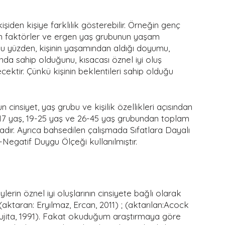
den kişiye farklılık gösterebilir. Örneğin genç 
 faktörler ve ergen yaş grubunun yaşam 
 Bu yüzden, kişinin yaşamından aldığı doyumu, 
a sahip olduğunu, kısacası öznel iyi oluş 
cektir. Çünkü kişinin beklentileri sahip olduğu 
 cinsiyet, yaş grubu ve kişilik özellikleri açısından 
-17 yaş, 19-25 yaş ve 26-45 yaş grubundan toplam 
dır. Ayrıca bahsedilen çalışmada Sıfatlara Dayalı 
-Negatif Duygu Ölçeği kullanılmıştır.
lerin öznel iyi oluşlarının cinsiyete bağlı olarak 
aktaran: Eryılmaz, Ercan, 2011) ; (aktarılan:Acock 
Fujita, 1991). Fakat okuduğum araştırmaya göre 