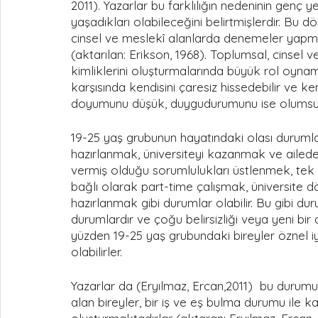
2011). Yazarlar bu farklılığın nedeninin genç y
yaşadıkları olabileceğini belirtmişlerdir. Bu 
cinsel ve meslekî alanlarda denemeler yapmak
(aktarılan: Erikson, 1968). Toplumsal, cinsel 
kimliklerini oluşturmalarında büyük rol oyn
karşısında kendisini çaresiz hissedebilir ve 
doyumunu düşük, duygudurumunu ise olumsuz o
19-25 yaş grubunun hayatındaki olası durumla
hazırlanmak, üniversiteyi kazanmak ve aileden
vermiş olduğu sorumlulukları üstlenmek, t
bağlı olarak part-time çalışmak, üniversite 
hazırlanmak gibi durumlar olabilir. Bu gibi dur
durumlardır ve çoğu belirsizliği veya yeni bir d
yüzden 19-25 yaş grubundaki bireyler öznel iy
olabilirler. 
Yazarlar da (Eryılmaz, Ercan,2011)  bu durumu
alan bireyler, bir iş ve eş bulma durumu ile k