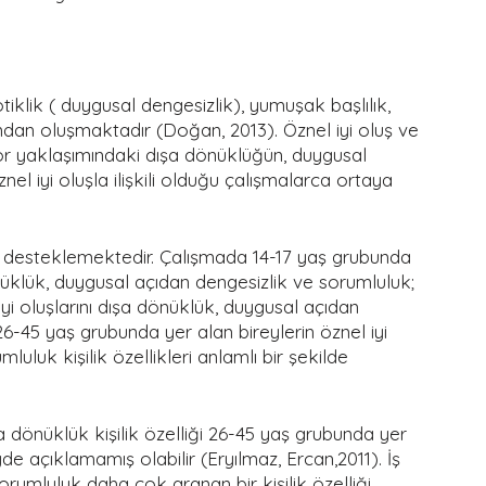
tiklik ( duygusal dengesizlik), yumuşak başlılık, 
ndan oluşmaktadır (Doğan, 2013). Öznel iyi oluş ve 
faktör yaklaşımındaki dışa dönüklüğün, duygusal 
el iyi oluşla ilişkili olduğu çalışmalarca ortaya 
rü desteklemektedir. Çalışmada 14-17 yaş grubunda 
dönüklük, duygusal açıdan dengesizlik ve sorumluluk; 
yi oluşlarını dışa dönüklük, duygusal açıdan 
6-45 yaş grubunda yer alan bireylerin öznel iyi 
uluk kişilik özellikleri anlamlı bir şekilde 
a dönüklük kişilik özelliği 26-45 yaş grubunda yer 
de açıklamamış olabilir (Eryılmaz, Ercan,2011). İş 
rumluluk daha çok aranan bir kişilik özelliği 