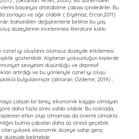
 2011) ; (aktarılan: Arnet, 2000). Bu dönemdeki 
vlerini başarıyla atlatabilme çabası içindedirler. Bu 
zorlayıcı ve ağır olabilir ( Eryılmaz, Ercan,2011) 
ır: bahsedilen değişkenlerle birlikte bu yaş 
oluş düzeylerinin incelenmesi literatüre katkı 
 öznel iyi oluşlarını olumsuz düzeyde etkilemesi 
iklik gösterebilir. Algılanan yoksunluğun kişilerde 
mnuniyet seviyesini düşürdüğü ve depresif 
kları artırdığı ve bu yönleriyle öznel iyi oluşu 
ıklıkla bulgulanmıştır (aktaran: Özdemir, 2019) ; 
maya çalışan bir birey, ekonomik kaygısı olmayan 
göre daha fazla stres sahibi olabilir. Bu noktada, 
ejilerinin etkin olup olmaması da önemli olmakla 
liğini bulma çabaları daha az stresli geçebilir. 
l olan yüksek ekonomik düzeye sahip genç 
 düzeyde belirtebilir. 